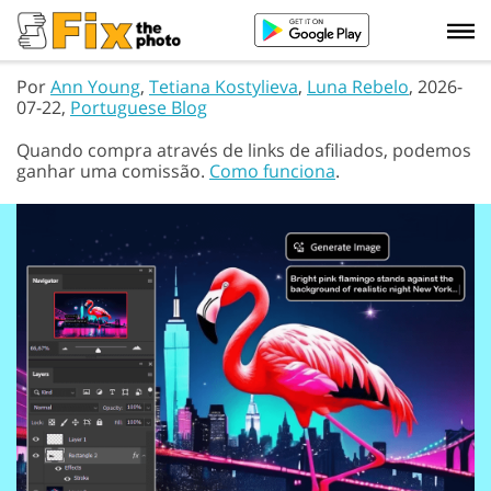
Por
Ann Young
,
Tetiana Kostylieva
,
Luna Rebelo
, 2026-
07-22,
Portuguese Blog
Quando compra através de links de afiliados, podemos
ganhar uma comissão.
Como funciona
.