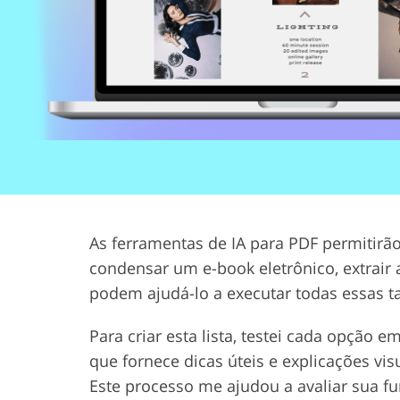
Serviços de retoque de
Serviços de retoque
produtos
joias
As ferramentas de IA para PDF permitirã
condensar um e-book eletrônico, extrair 
podem ajudá-lo a executar todas essas t
Para criar esta lista, testei cada opção 
que fornece dicas úteis e explicações vis
Este processo me ajudou a avaliar sua f