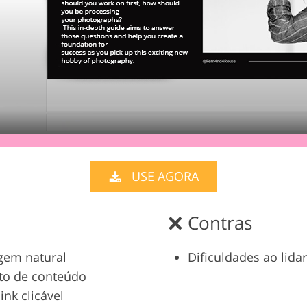
USE AGORA
Contras
gem natural
Dificuldades ao lid
nto de conteúdo
ink clicável