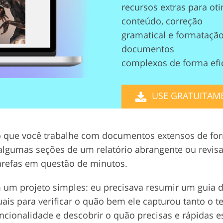
recursos extras para ot
 de
Dados de Treinamento de
Serviços de edição de vídeo
conteúdo, correção
IA
gramatical e formataçã
documentos
complexos de forma efi
USE GRATUITAM
o que você trabalhe com documentos extensos de form
algumas seções de um relatório abrangente ou revisa
arefas em questão de minutos.
em um projeto simples: eu precisava resumir um guia 
uais para verificar o quão bem ele capturou tanto o t
uncionalidade e descobrir o quão precisas e rápidas