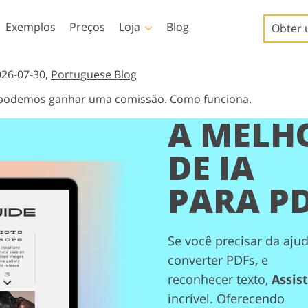
Exemplos
Preços
Loja
Blog
Obter 
Templates
Video
026-07-30,
Portuguese Blog
s, podemos ganhar uma comissão.
Como funciona
.
Amostra
LUTs profissionais
A MELH
Serviços de retoque de
Serviços de edição de fotos
Modelos de marketing
Sobreposições de vídeo
iços
fotos de bebês
de imóveis
Cartões de Dia dos
DE IA
Namorados
Convites de casamento
PARA P
Convite de aniversário
infantil
io
Serviços de manipulação
Foto Restauração Serviços
de imagens
Se você precisar da ajud
converter PDFs, e
reconhecer texto,
Assis
incrível. Oferecendo