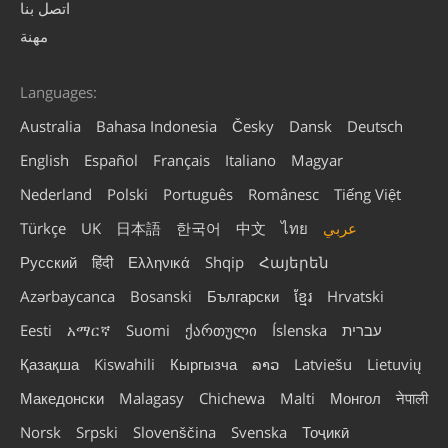
اتصل بنا
مهنة
Languages:
Australia
Bahasa Indonesia
Česky
Dansk
Deutsch
English
Español
Français
Italiano
Magyar
Nederland
Polski
Português
Românesc
Tiếng Việt
عربي
ไทย
中文
한국어
日本語
UK
Türkçe
Русский
हिंदी
Ελληνικά
Shqip
Հայերեն
Azərbaycanca
Bosanski
Български
ខ្មែរ
Hrvatski
עברית
Íslenska
ქართული
Suomi
አማርኛ
Eesti
Қазақша
Kiswahili
Кыргызча
ລາວ
Latviešu
Lietuvių
Македонски
Malagasy
Chichewa
Malti
Монгол
नेपाली
Norsk
Srpski
Slovenščina
Svenska
Тоҷикӣ