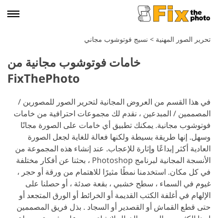
تحرير الصور المهنية
>
نسيج فوتوشوب مجاني
خامات فوتوشوب مجانية من
FixThePhoto
في هذا القسم من العروض المجانية لتحرير الصور للمصورين /
المصممين / المبدعين ، نقدم لك مجموعات احترافية من خامات
فوتوشوب مجانية. يمكنك تطبيق أي خامات على الصورة مجانًا
وسهل. إنها طريقة بسيطة ولكنها فعالة للغاية لجعل الصورة
العادية أكثر إبداعًا وإثارة للإعجاب. عند إنشاء هذه المجموعة من
الأنسجة المجانية لبرنامج Photoshop ، بحثنا عن أفكار مختلفة
في كل مكان. استخدمنا نمطًا مثيرًا للاهتمام من ورقة أو حجر ،
غيوم في السماء ، سطح خشبي ، بقعة صدئة ، أو حصلنا على
الإلهام في أغلفة الكتب القديمة أو الخرائط أو الورق المتجعد أو
حتى قطع القماش أو القصدير أو السجاد . بذل فريق المصممين