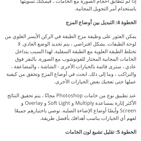
إذا لم تتطابق أحجام الصورة مع الخامات ، فيمكنك تسويتها
باستخدام أمر التحويل المجانية.
الخطوة 4: التبديل بين أوضاع المزج
يمكن العثور على وظيفة مزج الطبقة في الركن الأيسر العلوي من
لوحة الطبقات. بشكل افتراضي ، يتم تحديد الوضع العادي. لا
تختلط الطبقة العلوية مع الطبقة السفلية. لهذا السبب يتداخل
الخامات المجانية المختار للفوتوشوب مع الصورة. بالنقر فوق
عادي ، سترى قائمة بالخيارات الأخرى - الشاشة ، والمضاعفة ،
والتراكب ، وما إلى ذلك. ابحث في أوضاع المزج وتحقق من كيفية
عملها حتى تعجبك بعض الخيارات الأخرى.
عند تطبيق نوع من خامات Photoshop مجانًا ، يتم تحقيق النتائج
الأكثر إثارة بمساعدة Multiply و Soft Light و Overlay و
Screen وأيضًا أوضاع الإضاءة الصلبة. نوصي باختبارهم جميعًا
لفهم أي الخيارات يناسب أهدافك بأفضل طريقة.
الخطوة 5: تقليل تشبع لون الخامات