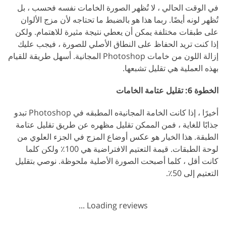
في الوقت الحالي ، لا تُظهر الصورة الخامات نفسه فحسب ، بل
تُظهر لونه أيضًا. ربما هذا هو بالضبط ما تحتاجه لأن مزج الألوان
على طبقات مختلفة يمكن أن يعطي نتيجة مثيرة للاهتمام. ولكن
إذا كنت تريد الحفاظ على النطاق الأصلي للصورة ، فيجب عليك
إزالة اللون من خامات Photoshop المجانية. أسهل طريقة للقيام
بهذه العملية هي تقليل تشبعها.
الخطوة 6: تقليل عتامة الخامات
أخيرًا ، إذا كانت الخامة المجانيةه المطبقه في Photoshop تبدو
جذابًا للغاية ، فمن الممكن تقليل مظهره عن طريق تقليل عتامة
الطبقة. هذا الخيار هو عكس أوضاع المزج في الجزء العلوي من
لوحة الطبقات. قيمة التعتيم الافتراضية هي 100٪ ولكن كلما
كانت أقل ، كلما أصبحت الصورة الأصلية ملحوظة. نوصي بتقليل
التعتيم إلى 50٪.
Loading reviews ...