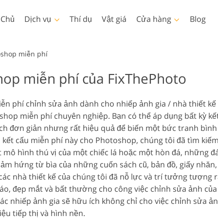
 Chủ
Dịch vụ
Thí dụ
Vật giá
Cửa hàng
Blog
Photoshop
Templates
oshop miễn phí
hop miễn phí của FixThePhoto
Thao tác Photoshop
Mẫu
LUT 
Dịch vụ chỉnh sửa ảnh em
Dịch vụ 
Bàn chải Photoshop
Các mẫu tiếp thị
Lớp 
Làm đẹp cơ thể Dịch vụ
bé
 phí chỉnh sửa ảnh dành cho nhiếp ảnh gia / nhà thiết kế 
Lớp phủ Photoshop
Thiệp ngày lễ tình nhân
oshop miễn phí chuyên nghiệp. Bạn có thể áp dụng bất kỳ k
Hoạ tiết Photoshop
Thiệp mời đám cưới
ách đơn giản nhưng rất hiệu quả để biến một bức tranh bình
Ps Actions Toàn bộ Bộ
Lời mời sinh nhật của trẻ
c kết cấu miễn phí này cho Photoshop, chúng tôi đã tìm kiế
sưu tập
em
t mô hình thú vị của một chiếc lá hoặc một hòn đá, những đ
Ps Overlay Toàn bộ Bộ
Mô hình quần áo được tạo
y cảm hứng từ bìa của những cuốn sách cũ, bản đồ, giấy nhăn
Dịch vụ chỉnh sửa hình ảnh
Dịch 
sưu tập
ra bằng AI
ác nhà thiết kế của chúng tôi đã nỗ lực và trí tưởng tượng 
áo, đẹp mắt và bất thường cho công việc chỉnh sửa ảnh của
c nhiếp ảnh gia sẽ hữu ích không chỉ cho việc chỉnh sửa ả
iệu tiếp thị và hình nền.