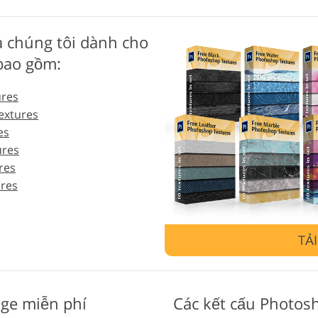
Dịch vụ sửa lại đồ trang sức
Dữ liệu Đào tạo AI
Dịch v
a chúng tôi dành cho
bao gồm:
ures
extures
es
ures
res
ures
TẢ
ge miễn phí
Các kết cấu Photos