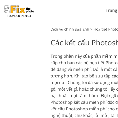
Trang
FOUNDED IN 2003
Lightroom
Dịch vụ chỉnh sửa ảnh
>
Hoạ tiết Phot
Các kết cấu Photos
Cài đặt sẵn Lightroom
Dịch vụ chỉnh sửa hình ảnh
Toàn bộ Bộ sưu tập đặt
chụp đầu
trước LR
Trong phần này của phần mềm miễn
cấp cho bạn các bộ họa tiết Phot
Thỏa thuận tốt nhất
Presets
dễ dàng và miễn phí. Đó là một c
tượng hơn. Khi tạo bộ sưu tập cá
Bộ sưu tập di động
mọi nơi. Chúng tôi đã sử dụng mộ
gỗ, một vết gỉ, hoặc chúng tôi lấ
Dịch vụ chỉnh sửa ảnh cưới
bạc hoặc một tấm thảm . Đội ngũ c
Photoshop kết cấu miễn phí độc đ
kết cấu Photoshop miễn phí cho cá
nghệ thuật, chữ khắc, lời mời, tài l