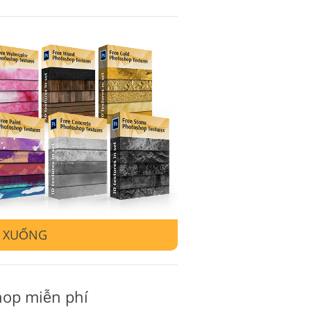
ụ chỉnh sửa video
I XUỐNG
hop miễn phí