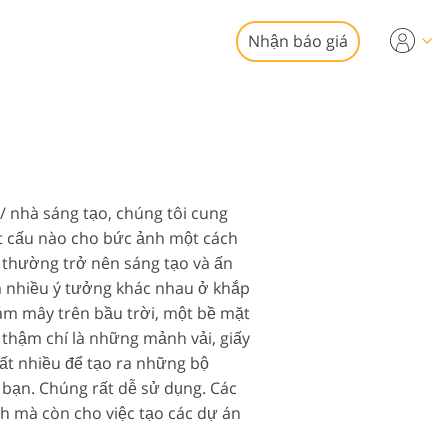
Nhận báo giá
Video
chuyên nghiệp
chỉnh sửa ảnh bất
phủ Video
động sản
/ nhà sáng tạo, chúng tôi cung
ết cấu nào cho bức ảnh một cách
 thường trở nên sáng tạo và ấn
m nhiều ý tưởng khác nhau ở khắp
ám mây trên bầu trời, một bề mặt
, thậm chí là những mảnh vải, giấy
vụ phục hồi ảnh
rất nhiều để tạo ra những bộ
 bạn. Chúng rất dễ sử dụng. Các
nh mà còn cho việc tạo các dự án