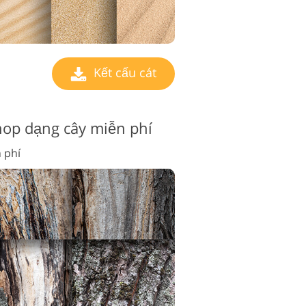
Kết cấu cát
hop dạng cây miễn phí
 phí