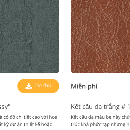
Miễn phí
Da thú
ssy"
Kết cấu da trắng #
à có độ chi tiết cao với hoa
Kết cấu da màu be này chứa
t kỳ dự án thiết kế hoặc
trúc khá phức tạp nhưng nó