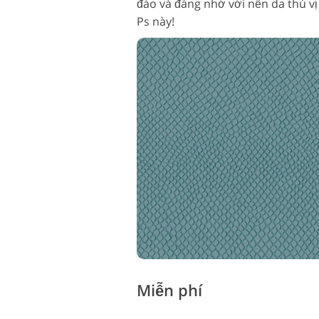
đáo và đáng nhớ với nền da thú vị
Ps này!
Miễn phí