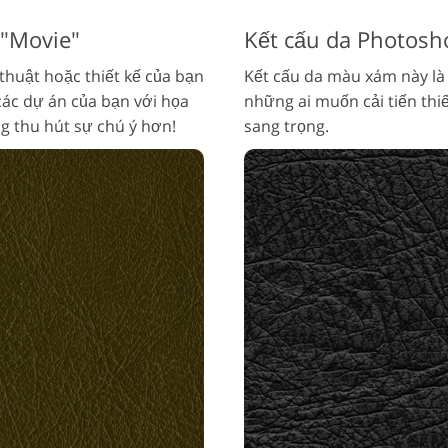
 "Movie"
Kết cấu da Photosho
thuật hoặc thiết kế của bạn
Kết cấu da màu xám này là
ác dự án của bạn với họa
những ai muốn cải tiến thi
ng thu hút sự chú ý hơn!
sang trọng.