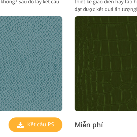
 không? Sau đó lấy kết cấu
thiết kế giao diện hay tạo h
đạt được kết quả ấn tượng
Miễn phí
Kết cấu PS