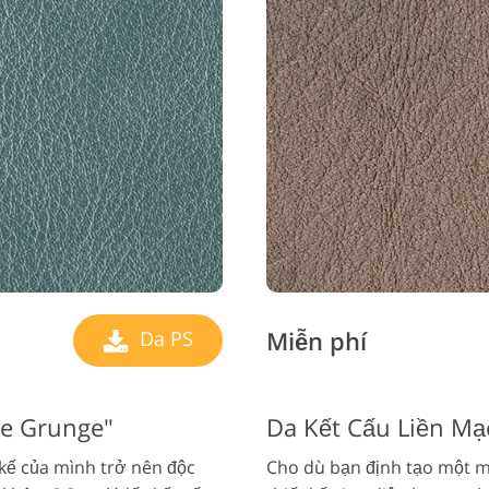
Miễn phí
Da PS
ue Grunge"
Da Kết Cấu Liền Mạ
kế của mình trở nên độc
Cho dù bạn định tạo một m