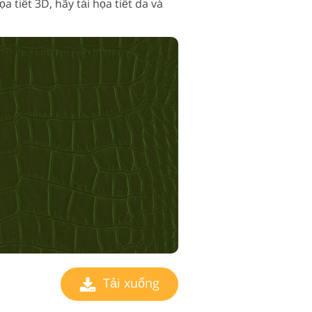
ọa tiết 3D, hãy tải họa tiết da và
!
Tải xuống