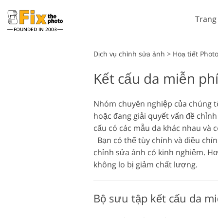
Trang
FOUNDED IN 2003
Lightroom
Dịch vụ chỉnh sửa ảnh
>
Hoạ tiết Phot
Kết cấu da miễn ph
Cài đặt sẵn Lightroom
Dịch vụ chỉnh sửa hình ảnh
Toàn bộ Bộ sưu tập đặt
chụp đầu
trước LR
Nhóm chuyên nghiệp của chúng tôi
hoặc đang giải quyết vấn đề chỉnh
Thỏa thuận tốt nhất
Presets
cấu có các mẫu da khác nhau và c
Bạn có thể tùy chỉnh và điều chỉn
Bộ sưu tập di động
chỉnh sửa ảnh có kinh nghiệm. Hơn
không lo bị giảm chất lượng.
Dịch vụ chỉnh sửa ảnh cưới
Bộ sưu tập kết cấu da mi