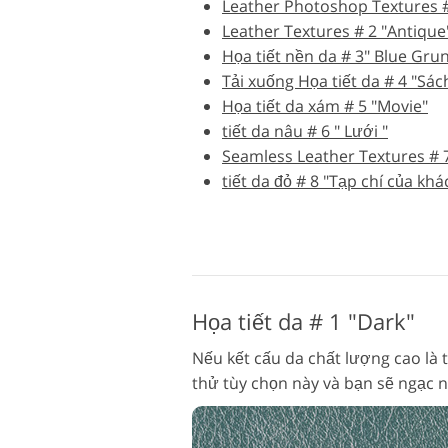
Leather Photoshop Textures #
Dịch vụ chỉnh sửa sản
Leather Textures # 2 "Antique
phẩm
Họa tiết nền da # 3" Blue Grun
Tải xuống Họa tiết da # 4 "Sác
Họa tiết da xám # 5 "Movie"
tiết da nâu # 6 " Lưới "
Seamless Leather Textures # 7
tiết da đỏ # 8 "Tạp chí của khá
Họa tiết da # 1 "Dark"
Nếu kết cấu da chất lượng cao là 
thử tùy chọn này và bạn sẽ ngạc n