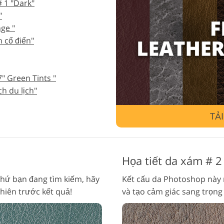
 1 "Dark"
"
Dịch vụ sửa lại đồ trang sức
Dữ liệu Đào tạo AI
Dịch v
ge "
h cổ điển"
" Green Tints "
ch du lịch"
TẢ
Họa tiết da xám # 2
thứ bạn đang tìm kiếm, hãy
Kết cấu da Photoshop này 
hiên trước kết quả!
và tạo cảm giác sang trọng 