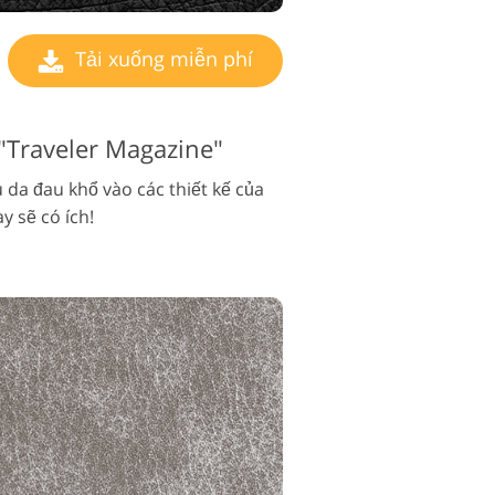
Tải xuống miễn phí
"Traveler Magazine"
 da đau khổ vào các thiết kế của
y sẽ có ích!