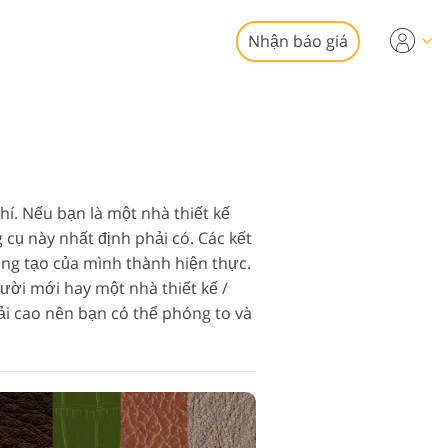
Nhận báo giá
Video
chuyên nghiệp
chỉnh sửa ảnh bất
phủ Video
động sản
í. Nếu bạn là một nhà thiết kế
 cụ này nhất định phải có. Các kết
ng tạo của mình thành hiện thực.
gười mới hay một nhà thiết kế /
ải cao nên bạn có thể phóng to và
vụ phục hồi ảnh