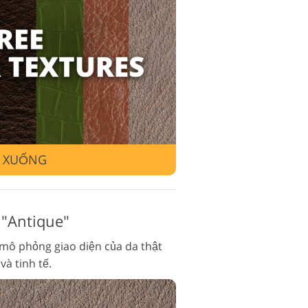
ụ chỉnh sửa video
I XUỐNG
 "Antique"
mô phỏng giao diện của da thật
và tinh tế.