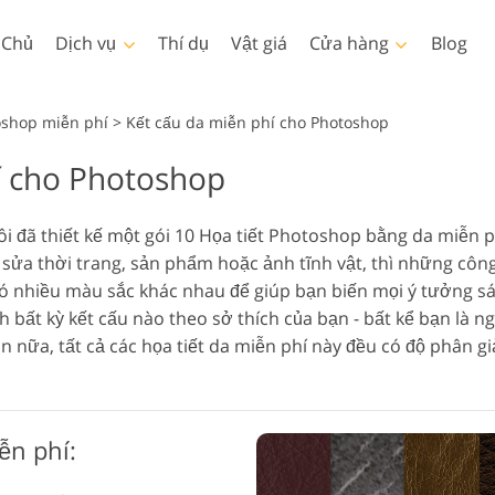
 Chủ
Dịch vụ
Thí dụ
Vật giá
Cửa hàng
Blog
Photoshop
Templates
oshop miễn phí
>
Kết cấu da miễn phí cho Photoshop
í cho Photoshop
Thao tác Photoshop
Mẫu
LUT 
Dịch vụ chỉnh sửa ảnh em
Dịch vụ 
Bàn chải Photoshop
Các mẫu tiếp thị
Lớp 
Làm đẹp cơ thể Dịch vụ
bé
 đã thiết kế một gói 10 Họa tiết Photoshop bằng da miễn ph
Lớp phủ Photoshop
Thiệp ngày lễ tình nhân
 sửa thời trang, sản phẩm hoặc ảnh tĩnh vật, thì những công
Hoạ tiết Photoshop
Thiệp mời đám cưới
ó nhiều màu sắc khác nhau để giúp bạn biến mọi ý tưởng sá
Ps Actions Toàn bộ Bộ
Lời mời sinh nhật của trẻ
h bất kỳ kết cấu nào theo sở thích của bạn - bất kể bạn là n
sưu tập
em
 nữa, tất cả các họa tiết da miễn phí này đều có độ phân gi
Ps Overlay Toàn bộ Bộ
Mô hình quần áo được tạo
Dịch vụ chỉnh sửa hình ảnh
Dịch 
sưu tập
ra bằng AI
ễn phí: