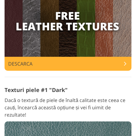
DESCARCA
Texturi piele #1 "Dark"
Dacă o textură de piele de înaltă calitate este ceea ce
cauți, încearcă această opțiune și vei fi uimit de
rezultate!