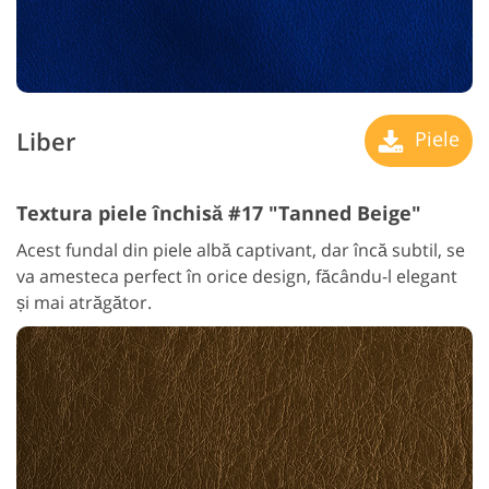
Liber
Piele
Textura piele închisă #17 "Tanned Beige"
Acest fundal din piele albă captivant, dar încă subtil, se
va amesteca perfect în orice design, făcându-l elegant
și mai atrăgător.