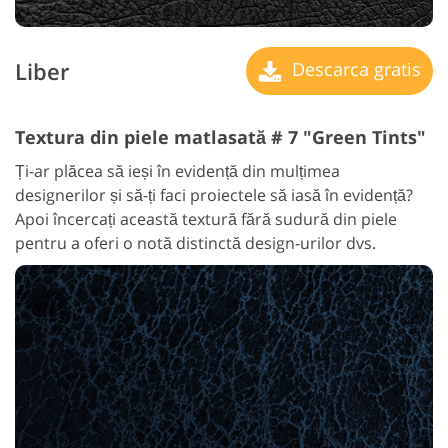
Liber
Descarca gratis
Textura din piele matlasată # 7 "Green Tints"
Ți-ar plăcea să ieși în evidență din mulțimea
designerilor și să-ți faci proiectele să iasă în evidență?
Apoi încercați această textură fără sudură din piele
pentru a oferi o notă distinctă design-urilor dvs.