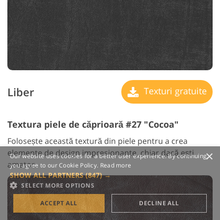
Liber
Texturi gratuite
Textura piele de căprioară #27 "Cocoa"
Folosește această textură din piele pentru a crea
elemente de design impresionante, chiar dacă ești
×
Our website uses cookies for a better user experience. By continuing,
amator.
you agree to our Cookie Policy.
Read more
SHOW ALL PARTNERS
(847) →
SELECT MORE OPTIONS
ACCEPT ALL
DECLINE ALL