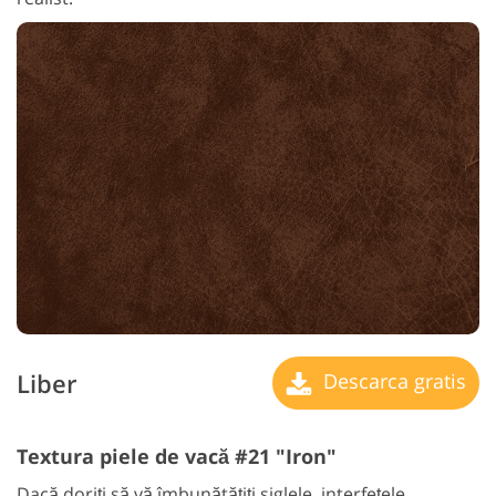
Liber
Descarca gratis
Textura piele de vacă #21 "Iron"
Dacă doriți să vă îmbunătățiți siglele, interfețele,