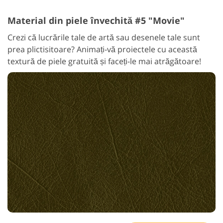
Material din piele învechită #5 "Movie"
Crezi că lucrările tale de artă sau desenele tale sunt
prea plictisitoare? Animați-vă proiectele cu această
textură de piele gratuită și faceți-le mai atrăgătoare!