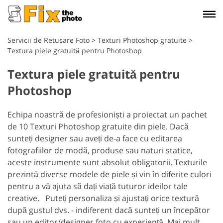
Servicii de Retușare Foto
>
Texturi Photoshop gratuite
>
Textura piele gratuită pentru Photoshop
Textura piele gratuită pentru
Photoshop
Echipa noastră de profesioniști a proiectat un pachet
de 10 Texturi Photoshop gratuite din piele. Dacă
sunteți designer sau aveți de-a face cu editarea
fotografiilor de modă, produse sau naturi statice,
aceste instrumente sunt absolut obligatorii. Texturile
prezintă diverse modele de piele și vin în diferite culori
pentru a vă ajuta să dați viață tuturor ideilor tale
creative.
Puteți personaliza și ajustați orice textură
după gustul dvs. - indiferent dacă sunteți un începător
sau un editor/designer foto cu experiență. Mai mult,