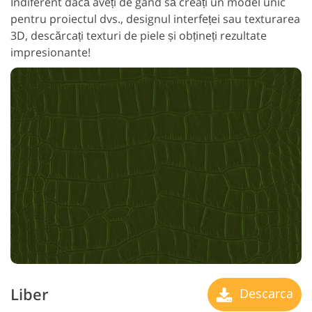
Indiferent dacă aveți de gând să creați un model unic
pentru proiectul dvs., designul interfeței sau texturarea
3D, descărcați texturi de piele și obțineți rezultate
impresionante!
Liber
Descarca