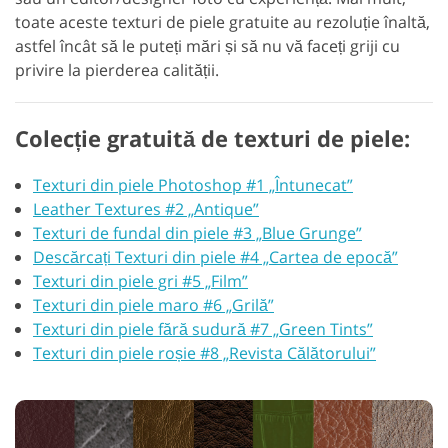
toate aceste texturi de piele gratuite au rezoluție înaltă,
astfel încât să le puteți mări și să nu vă faceți griji cu
privire la pierderea calității.
Colecție gratuită de texturi de piele:
Texturi din piele Photoshop #1 „Întunecat”
Leather Textures #2 „Antique”
Texturi de fundal din piele #3 „Blue Grunge”
Descărcați Texturi din piele #4 „Cartea de epocă”
Texturi din piele gri #5 „Film”
Texturi din piele maro #6 „Grilă”
Texturi din piele fără sudură #7 „Green Tints”
Texturi din piele roșie #8 „Revista Călătorului”