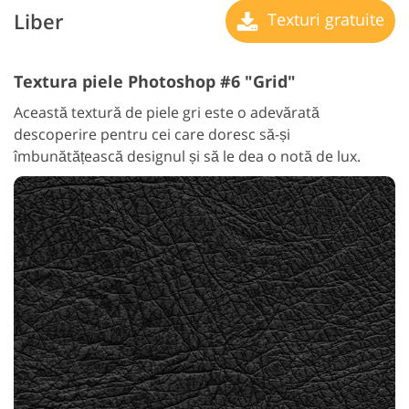
Liber
Texturi gratuite
Textura piele Photoshop #6 "Grid"
Această textură de piele gri este o adevărată
descoperire pentru cei care doresc să-și
îmbunătățească designul și să le dea o notă de lux.