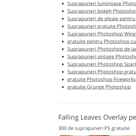
Suprapuneri luminoase Photo
Retusarea produsului
Suprapuneri bokeh Photoshop
B
Servicii
Suprapuneri de ploaie pentru
Suprapuneri gratuite Photos
Suprapuneri Photoshop Wings
gratuite pentru Photoshop cu
Suprapuneri Photoshop de ia
Suprapuneri vintage Photosh
Suprapuneri Photoshop Sparkl
Suprapuneri Photoshop gratui
gratuite Photoshop Fireworks
gratuite Grunge Photoshop
Falling Leaves Overlay 
300 de suprapuneri PS gratuite