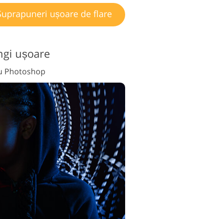
uprapuneri ușoare de flare
gi ușoare
tru Photoshop