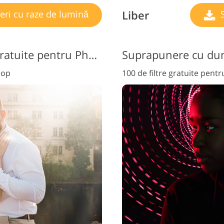
Liber
ri cu raze de lumină
S
Suprapuneri de lumină gratuite pentru Photoshop
Suprapunere cu dun
hop
100 de filtre gratuite pen