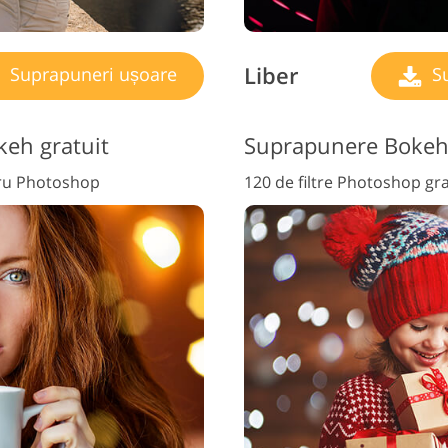
Liber
Suprapuneri ușoare
Su
keh gratuit
Suprapunere Bokeh 
tru Photoshop
120 de filtre Photoshop gra