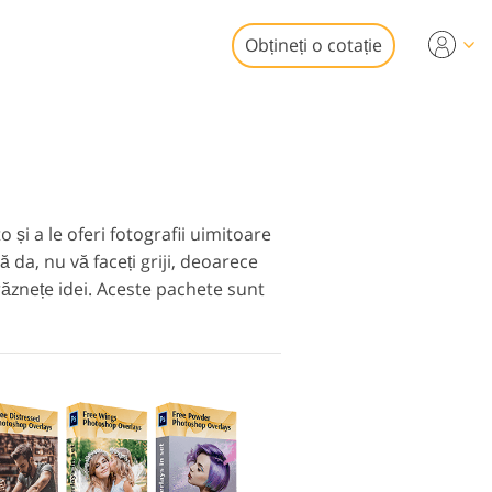
Obțineți o cotație
Video
i profesionale
de editare foto
uneri video
obiliare
și a le oferi fotografii uimitoare
 da, nu vă faceți griji, deoarece
răznețe idei. Aceste pachete sunt
aurare Servicii