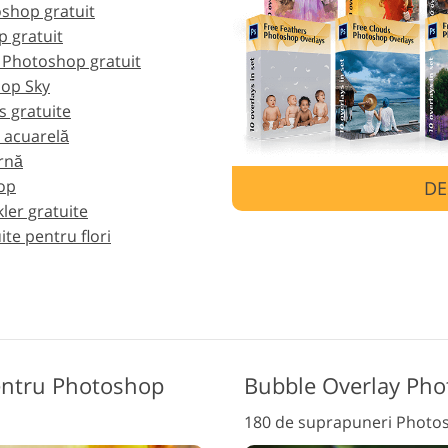
shop gratuit
 gratuit
ijuterii Retușând Servicii
Date de Antrenament AI
Servicii 
 Photoshop gratuit
hop Sky
 gratuite
 acuarelă
rnă
op
DE
er gratuite
te pentru flori
pentru Photoshop
Bubble Overlay Pho
180 de suprapuneri Photos