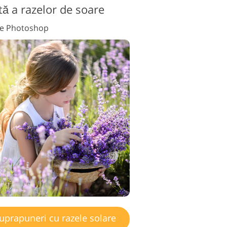
ă a razelor de soare
te Photoshop
uprapuneri cu razele solare