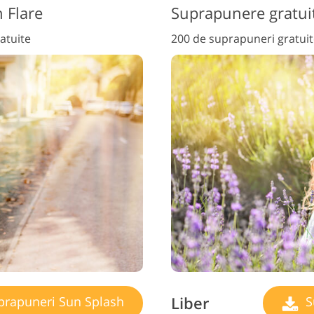
 Flare
Suprapunere gratuit
atuite
200 de suprapuneri gratui
Liber
rapuneri Sun Splash
S