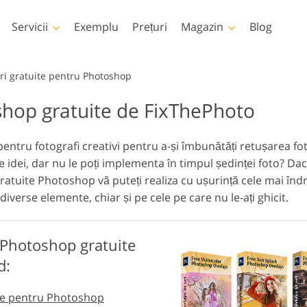
Servicii
Exemplu
Prețuri
Magazin
Blog
Photoshop
Templates
i gratuite pentru Photoshop
hop gratuite de FixThePhoto
țiuni Photoshop
Șabloane
LUT-ur
Servicii 
rii Photoshop
Șabloane de marketing
Suprap
Retușare corp Servicii
Pat Foto Retușarea Servicii
im
tru fotografi creativi pentru a-și îmbunătăți retușarea foto 
prapuneri Photoshop
Carduri de Ziua
idei, dar nu le poți implementa în timpul ședinței foto? Dacă
Îndrăgostiților
xturi Photoshop
atuite Photoshop vă puteți realiza cu ușurință cele mai înd
Invitatii de nunta
Acțiuni Colecții întregi
verse elemente, chiar și pe cele pe care nu le-ați ghicit.
Invitație de ziua de
 Suprapune colecții
naștere a copiilor
tregi
Modele generate de
Servicii de manipulare a
inteligență artificială
Foto Rest
imaginilor
 Photoshop gratuite
pentru îmbrăcăminte
d:
te pentru Photoshop