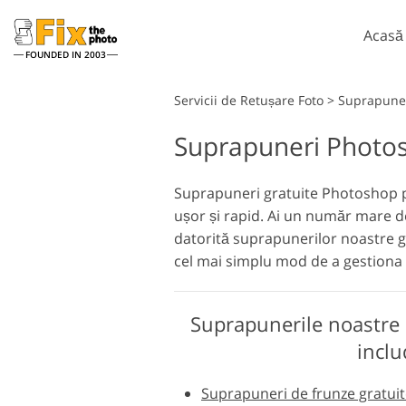
Acasă
FOUNDED IN 2003
Lightroom
Servicii de Retușare Foto
>
Suprapuner
Suprapuneri Photos
Presetări Lightroom
Ac
Întreaga colecție
Pe
Servicii de retușare la cap
presetată LR
Suprapuneri gratuite Photoshop pen
Su
ușor și rapid. Ai un număr mare de 
Cea mai buna afacere
Te
Presets
datorită suprapunerilor noastre gr
Ps 
cel mai simplu mod de a gestiona di
Colecția mobilă
Ps
în
Servicii de editare foto de
nuntă
Suprapunerile noastre
inclu
Suprapuneri de frunze gratui