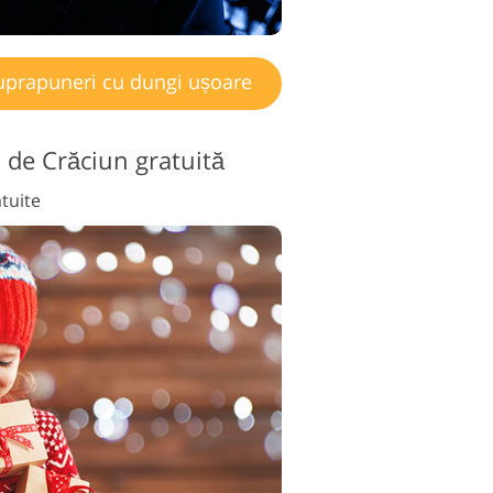
prapuneri cu dungi ușoare
de Crăciun gratuită
tuite