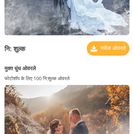
नि: शुल्क
स्मोक ओवरले
मुक्त धुंध ओवरले
फोटोशॉप के लिए 100 नि:शुल्क ओवरले