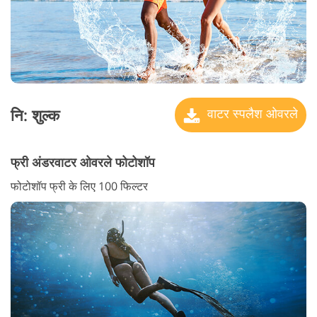
नि: शुल्क
वाटर स्पलैश ओवरले
फ्री अंडरवाटर ओवरले फोटोशॉप
फोटोशॉप फ्री के लिए 100 फिल्टर