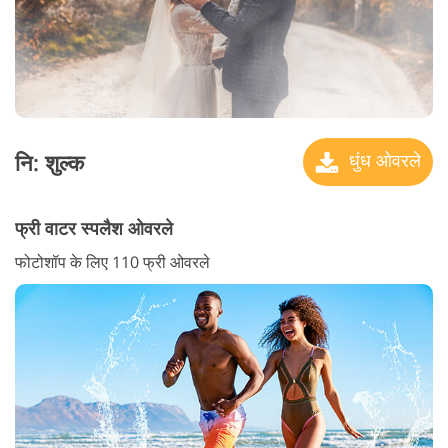
नि: शुल्क
धुंध ओवरले
फ्री वाटर स्पलैश ओवरले
फोटोशॉप के लिए 110 फ्री ओवरले