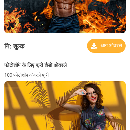
नि: शुल्क
आग ओवरले
फोटोशॉप के लिए फ्री शैडो ओवरले
100 फोटोशॉप ओवरले फ्री