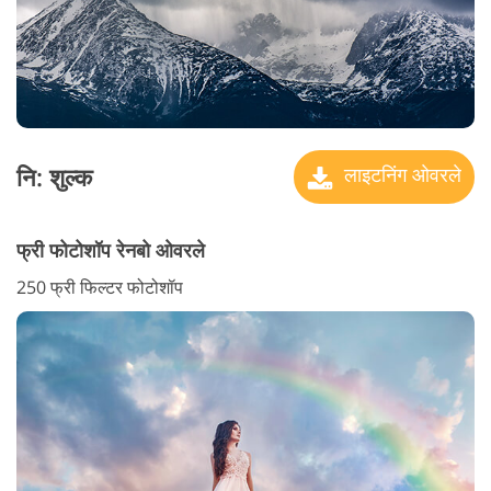
नि: शुल्क
लाइटनिंग ओवरले
फ्री फोटोशॉप रेनबो ओवरले
250 फ्री फिल्टर फोटोशॉप