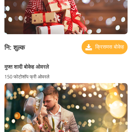
नि: शुल्क
क्रिसमस बोकेह
मुफ्त शादी बोकेह ओवरले
150 फोटोशॉप फ्री ओवरले