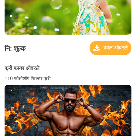
नि: शुल्क
बबल ओवरले
फ्री फायर ओवरले
110 फोटोशॉप फिल्टर फ्री