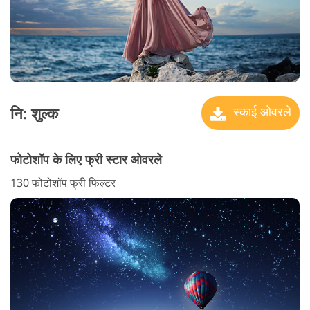
नि: शुल्क
स्काई ओवरले
फोटोशॉप के लिए फ्री स्टार ओवरले
130 फोटोशॉप फ्री फिल्टर