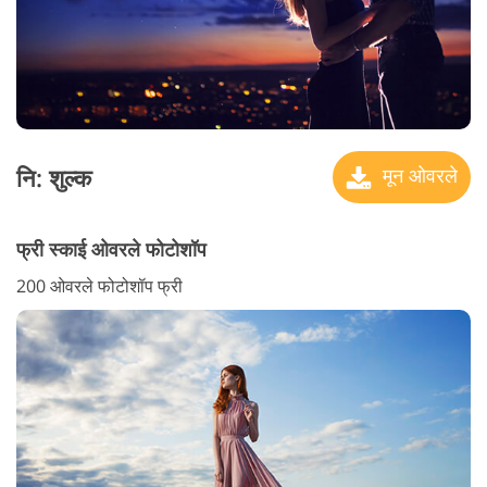
नि: शुल्क
मून ओवरले
फ्री स्काई ओवरले फोटोशॉप
200 ओवरले फोटोशॉप फ्री