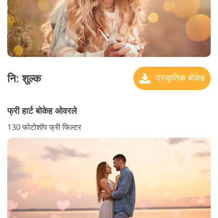
नि: शुल्क
प्राकृतिक बोकेह
फ्री हार्ट बोकेह ओवरले
130 फोटोशॉप फ्री फिल्टर