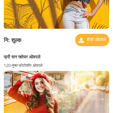
नि: शुल्क
शैडो ओवरले
फ्री सन फ्लेयर ओवरले
120 मुफ्त फोटोशॉप ओवरले