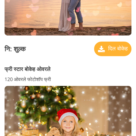
नि: शुल्क
दिल बोकेह
फ्री स्टार बोकेह ओवरले
120 ओवरले फोटोशॉप फ्री