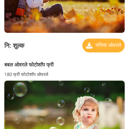
नि: शुल्क
पत्तियां ओवरले
बबल ओवरले फोटोशॉप फ्री
180 फ्री फोटोशॉप ओवरले