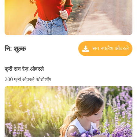
नि: शुल्क
सन स्पलैश ओवरले
फ्री सन रेज़ ओवरले
200 फ्री ओवरले फोटोशॉप