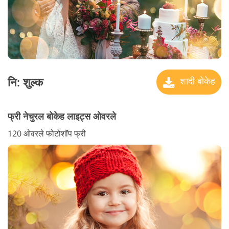
नि: शुल्क
शादी बोकेह
फ्री नेचुरल बोकेह लाइट्स ओवरले
120 ओवरले फोटोशॉप फ्री