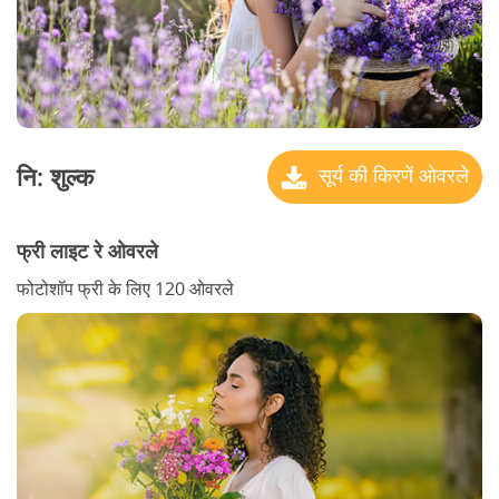
नि: शुल्क
सूर्य की किरणें ओवरले
फ्री लाइट रे ओवरले
फोटोशॉप फ्री के लिए 120 ओवरले