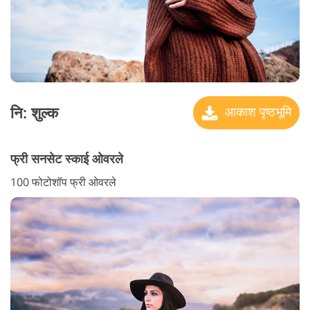
नि: शुल्क
आकाश पृष्ठभूमि
फ्री सनसेट स्काई ओवरले
100 फोटोशॉप फ्री ओवरले