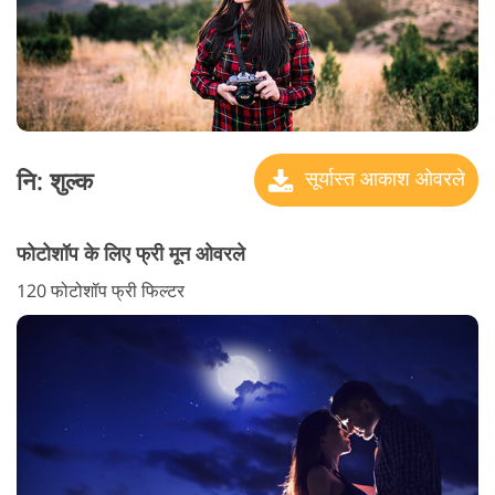
नि: शुल्क
सूर्यास्त आकाश ओवरले
फोटोशॉप के लिए फ्री मून ओवरले
120 फोटोशॉप फ्री फिल्टर