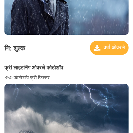
नि: शुल्क
वर्षा ओवरले
फ्री लाइटनिंग ओवरले फोटोशॉप
350 फोटोशॉप फ्री फिल्टर