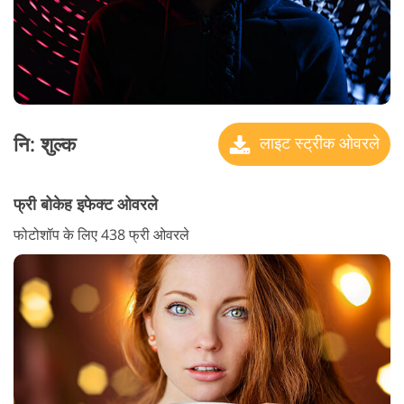
नि: शुल्क
लाइट स्ट्रीक ओवरले
फ्री बोकेह इफेक्ट ओवरले
फोटोशॉप के लिए 438 फ्री ओवरले