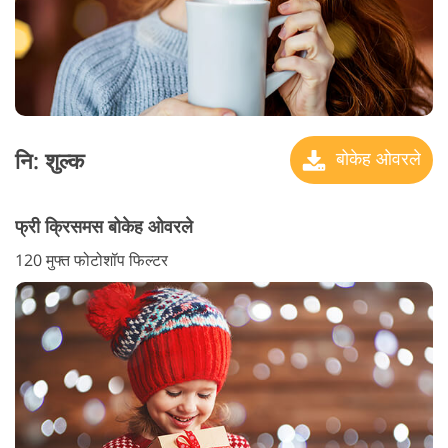
नि: शुल्क
बोकेह ओवरले
फ्री क्रिसमस बोकेह ओवरले
120 मुफ्त फोटोशॉप फिल्टर