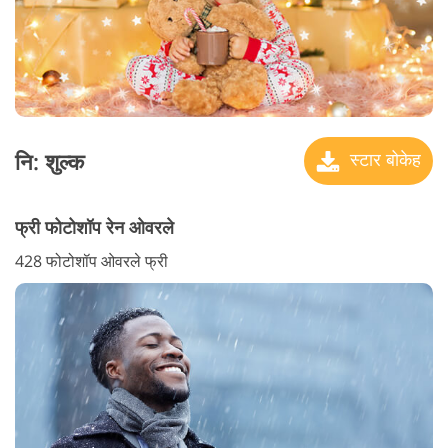
नि: शुल्क
स्टार बोकेह
फ्री फोटोशॉप रेन ओवरले
428 फोटोशॉप ओवरले फ्री