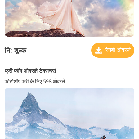
नि: शुल्क
रेनबो ओवरले
फ्री फॉग ओवरले टेक्सचर्स
फोटोशॉप फ्री के लिए 598 ओवरले