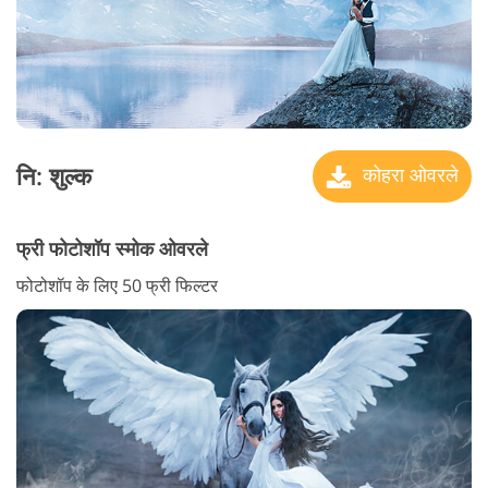
नि: शुल्क
कोहरा ओवरले
फ्री फोटोशॉप स्मोक ओवरले
फोटोशॉप के लिए 50 फ्री फिल्टर