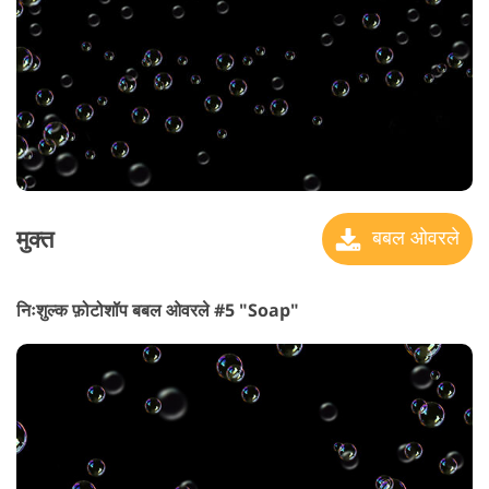
मुक्त
बबल ओवरले
निःशुल्क फ़ोटोशॉप बबल ओवरले #5 "Soap"