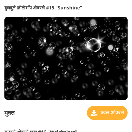
बुलबुले फ़ोटोशॉप ओवरले #15 "Sunshine"
मुक्त
बबल ओवरले