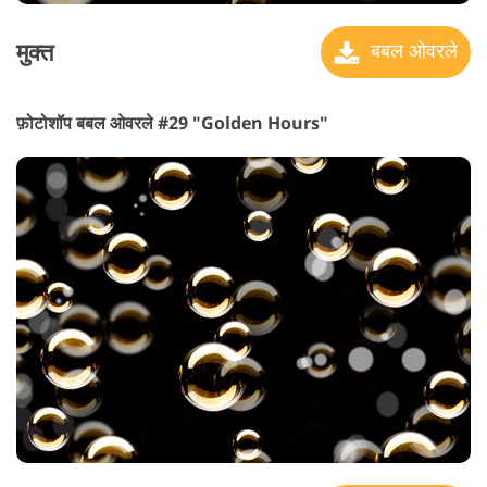
मुक्त
बबल ओवरले
फ़ोटोशॉप बबल ओवरले #29 "Golden Hours"