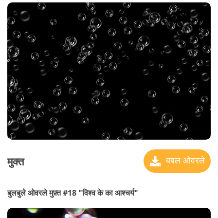
मुक्त
बबल ओवरले
बुलबुले ओवरले मुफ़्त #18 "विश्व के का आश्चर्य"