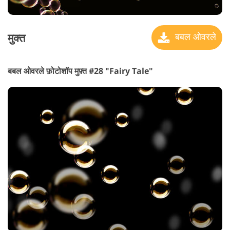
मुक्त
बबल ओवरले
बबल ओवरले फ़ोटोशॉप मुफ़्त #28 "Fairy Tale"