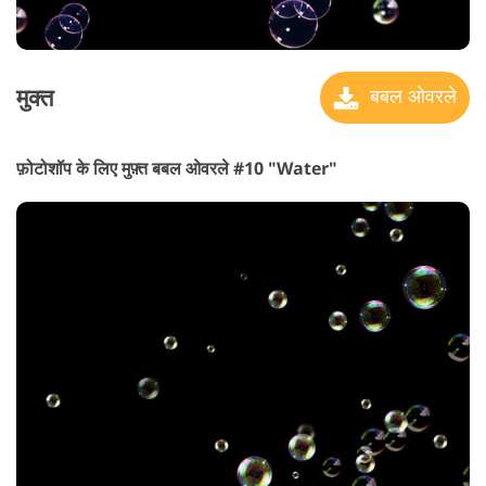
मुक्त
बबल ओवरले
फ़ोटोशॉप के लिए मुफ़्त बबल ओवरले #10 "Water"