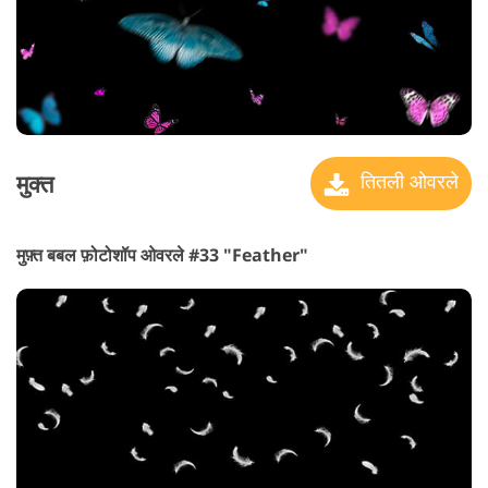
मुक्त
तितली ओवरले
मुफ़्त बबल फ़ोटोशॉप ओवरले #33 "Feather"