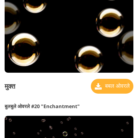
मुक्त
बबल ओवरले
बुलबुले ओवरले #20 "Enchantment"