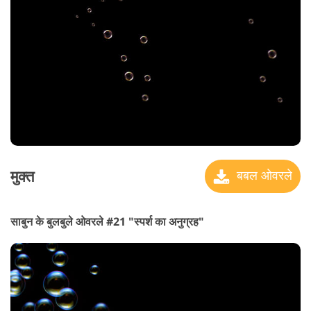
मुक्त
बबल ओवरले
साबुन के बुलबुले ओवरले #21 "स्पर्श का अनुग्रह"