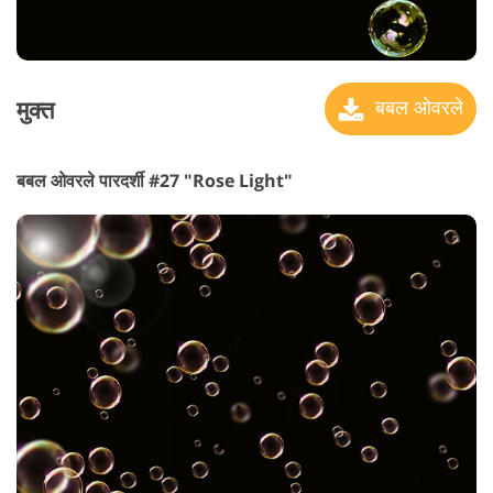
मुक्त
बबल ओवरले
बबल ओवरले पारदर्शी #27 "Rose Light"