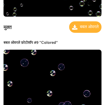
मुक्त
बबल ओवरले
बबल ओवरले फ़ोटोशॉप #9 "Сolored"