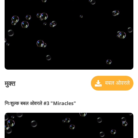
मुक्त
बबल ओवरले
निःशुल्क बबल ओवरले #3 "Miracles"