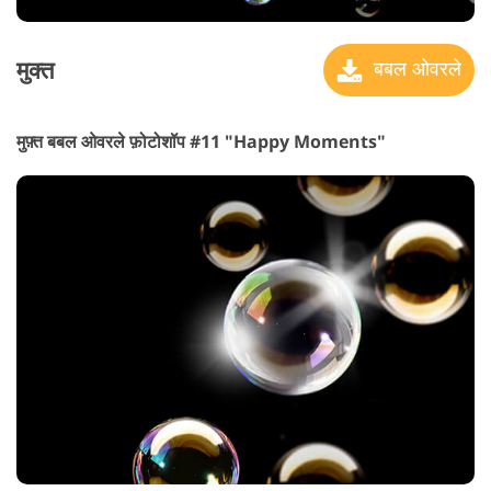
मुक्त
बबल ओवरले
मुफ़्त बबल ओवरले फ़ोटोशॉप #11 "Happy Moments"