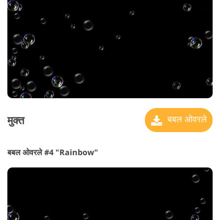
मुक्त
बबल ओवरले
बबल ओवरले #4 "Rainbow"