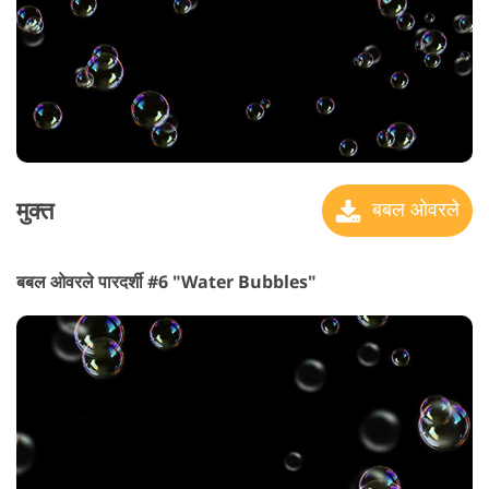
मुक्त
बबल ओवरले
बबल ओवरले पारदर्शी #6 "Water Bubbles"