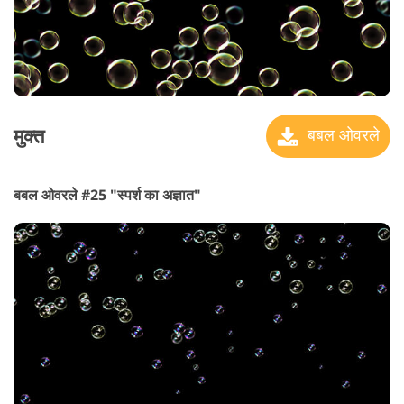
मुक्त
बबल ओवरले
बबल ओवरले #25 "स्पर्श का अज्ञात"