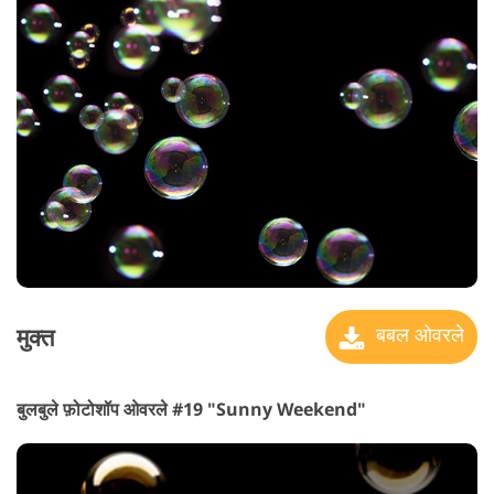
मुक्त
बबल ओवरले
बुलबुले फ़ोटोशॉप ओवरले #19 "Sunny Weekend"