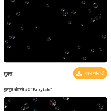
मुक्त
बबल ओवरले
बुलबुले ओवरले #2 "Fairytale"