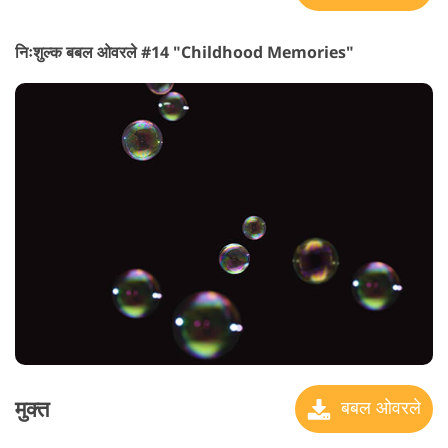
निःशुल्क बबल ओवरले #14 "Childhood Memories"
मुक्त
बबल ओवरले