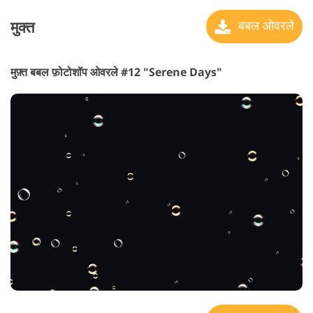
मुक्त
बबल ओवरले
मुफ़्त बबल फ़ोटोशॉप ओवरले #12 "Serene Days"