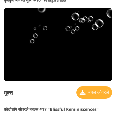
बुलबुले ओवरले मुफ़्त #16 "Weightless"
मुक्त
बबल ओवरले
फ़ोटोशॉप ओवरले बबल्स #17 "Blissful Reminiscences"