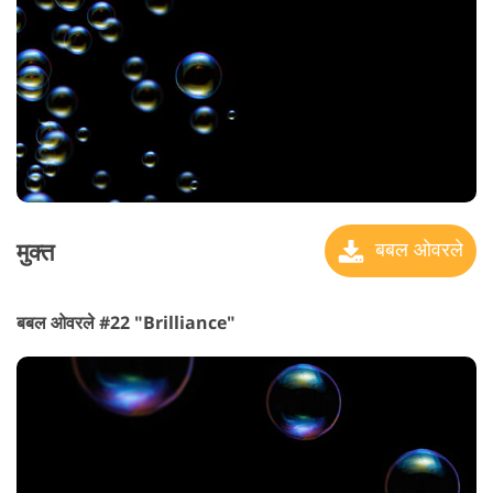
मुक्त
बबल ओवरले
बबल ओवरले #22 "Brilliance"