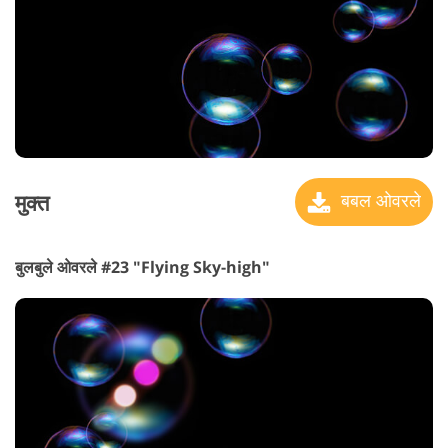
मुक्त
बबल ओवरले
बुलबुले ओवरले #23 "Flying Sky-high"