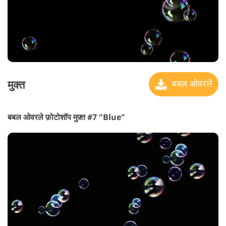
मुक्त
बबल ओवरले
बबल ओवरले फ़ोटोशॉप मुफ़्त #7 "Blue"