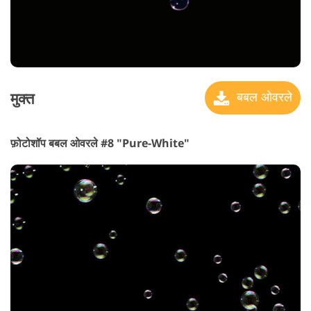
मुक्त
बबल ओवरले
फ़ोटोशॉप बबल ओवरले #8 "Pure-White"