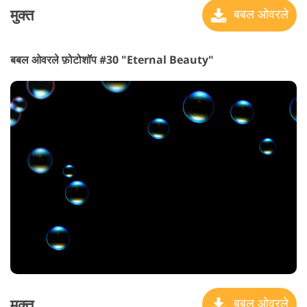
मुक्त
बबल ओवरले
बबल ओवरले फ़ोटोशॉप #30 "Eternal Beauty"
मुक्त
बबल ओवरले