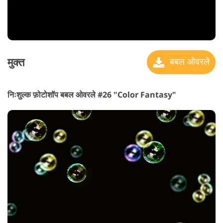
मुक्त
बबल ओवरले
निःशुल्क फ़ोटोशॉप बबल ओवरले #26 "Color Fantasy"