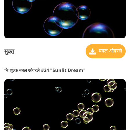
मुक्त
बबल ओवरले
निःशुल्क बबल ओवरले #24 "Sunlit Dream"