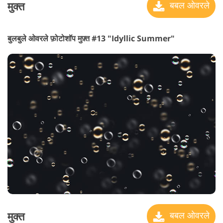
मुक्त
बबल ओवरले
बुलबुले ओवरले फ़ोटोशॉप मुफ़्त #13 "Idyllic Summer"
मुक्त
बबल ओवरले