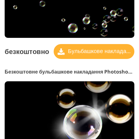
безкоштовно
Бульбашкове накладання
Безкоштовне бульбашкове накладання Photoshop #11 "Happy Moments"