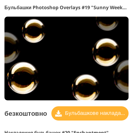
Бульбашки Photoshop Overlays #19 "Sunny Weekend"
безкоштовно
Бульбашкове накладання
Накладення бульбашок #20 "Enchantment"