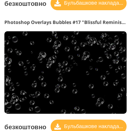
безкоштовно
Бульбашкове накладання
Photoshop Overlays Bubbles #17 "Blissful Reminiscences"
безкоштовно
Бульбашкове накладання