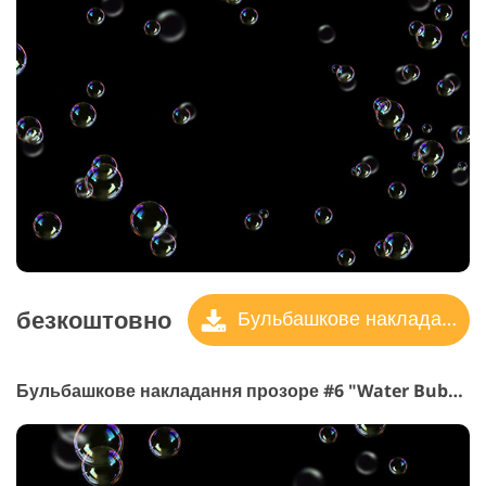
безкоштовно
Бульбашкове накладання
Бульбашкове накладання прозоре #6 "Water Bubbles"