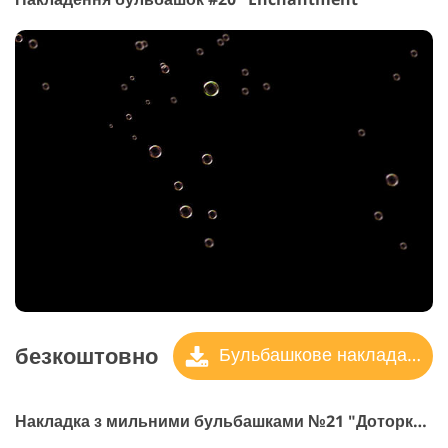
безкоштовно
Бульбашкове накладання
Накладка з мильними бульбашками №21 "Доторкнись з Грейс"