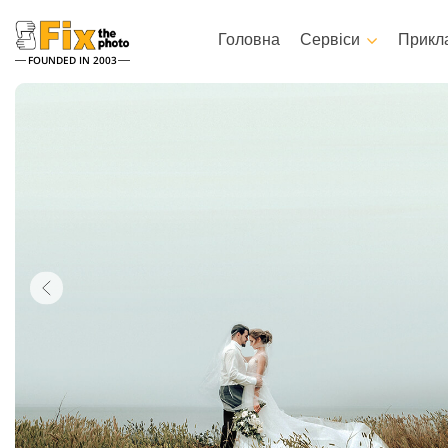
Головна
Сервіси
Прикл
FOUNDED IN 2003
Lightroom
Photoshop
Пресети Lightroom
Photoshop Екшени
Колекції пресетів LR
Кисті Photoshop
Ретушування портретів
Ретушування тіла
Пресети - Найкраща
Накладення Photoshop
Пропозиція
Текстури Photoshop
Мобільні пресети
Цілі колекції екшенів Ps
Набори Ps Overlays
Моделі одягу, згенеровані
Редагування Весільних
за допомогою штучного
Фото
інтелекту