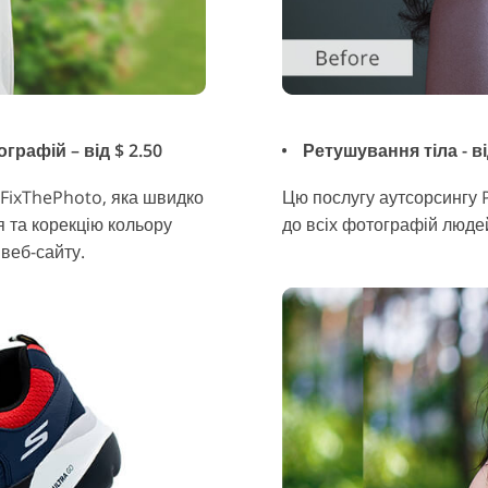
рафій – від $ 2.50
Ретушування тіла - в
 FixThePhoto, яка швидко
Цю послугу аутсорсингу
 та корекцію кольору
до всіх фотографій люде
веб-сайту.