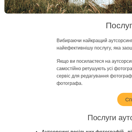
Редагування фото
Сервіс ретуші товарів
ювелірних виробів
Послуг
Вибираючи найкращий аутсорсинго
найефективнішу послугу, яка зао
Якщо ви посилаєтеся на аутсорсин
самостійно ретушують усі фотогр
сервіс для редагування фотограф
фотографа.
Сп
Послуги аут
Аутсорсинг весільних фотографій - ві