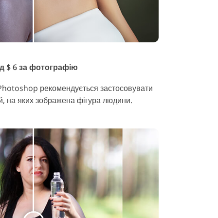
ід $ 6 за фотографію
 Photoshop рекомендується застосовувати
й, на яких зображена фігура людини.