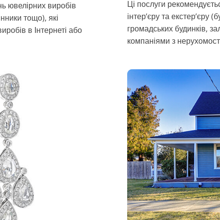
Ці послуги рекомендуєть
нь ювелірних виробів
інтер’єру та екстер’єру (б
нники тощо), які
громадських будинків, за
иробів в Інтернеті або
компаніями з нерухомості