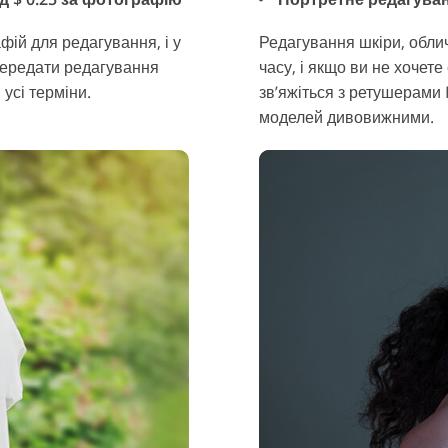
фій для редагування, і у
Редагування шкіри, облич
передати редагування
часу, і якщо ви не хочете
усі терміни.
зв’яжіться з ретушерами
моделей дивовижними.