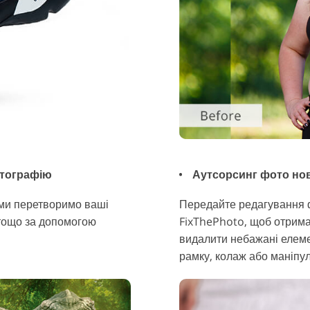
отографію
Аутсорсинг фото нов
 ми перетворимо ваші
Передайте редагування 
 тощо за допомогою
FixThePhoto, щоб отрима
видалити небажані елем
рамку, колаж або маніпу