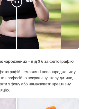
онароджених – від $ 6 за фотографію
фотографій немовлят і новонароджених у
ти професійно покращену шкіру дитини,
енти з фону або намалювати креативну
ляцію.