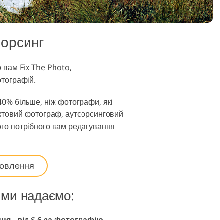
сорсинг
вам Fix The Photo,
отографій.
40% більше, ніж фотографи, які
уктовий фотограф, аутсорсинговий
го потрібного вам редагування
мовлення
 ми надаємо:
я - від $ 6 за фотографію