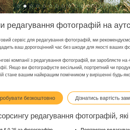
Послуги з Редагування
Дані для навчання ШІ
Відео
и редагування фотографій на аут
вий сервіс для редагування фотографій, ми рекомендуємо 
щадить ваш дорогоцінний час без шкоди для якості ваших ф
гові компанії з редагування фотографій, ви заробляєте на 
афії. Якщо ви фотографуєте весільний, портретний чи прод
ій стане вашим найкращим помічником у вирішенні будь-яко
робувати безкоштовно
Дізнатись вартість за
сорсингу редагування фотографій, які
д $ 0.25 за фотографію
Портретне редагуванн