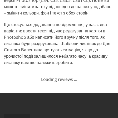
версії Photoshop (CS4, CS5, CS5.5, CS6 і CC). Потім ви
можете змінити картку відповідно до ваших уподобань
– змінити кольори, фон і текст з обох сторін.
Що стосується додавання повідомлення, у вас є два
варіанти: ввести текст під час редагування картки в
Photoshop або написати його вручну після того, як
листівка буде роздрукована. Шаблони листівок до Дня
Святого Валентина врятують ситуацію, якщо до
урочистої події залишилося небагато часу, а красиву
листівку вам ще належить зробити.
Loading reviews ...