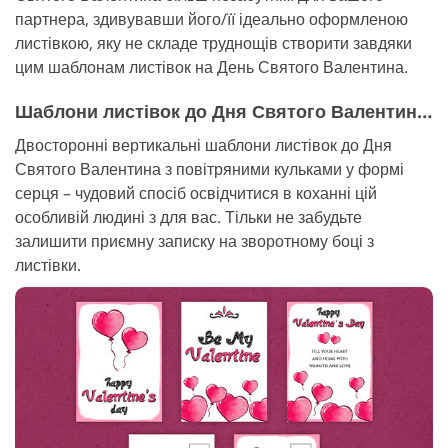
партнера, здивувавши його/її ідеально оформленою
листівкою, яку не складе труднощів створити завдяки
цим шаблонам листівок на День Святого Валентина.
Шаблони листівок до Дня Святого Валентина №1 "Be my Valentine"
Двосторонні вертикальні шаблони листівок до Дня
Святого Валентина з повітряними кульками у формі
серця – чудовий спосіб освідчитися в коханні цій
особливій людині з для вас. Тільки не забудьте
залишити приємну записку на зворотному боці з
листівки.