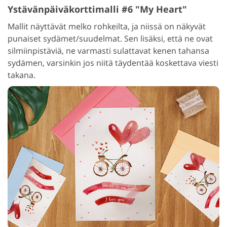
Ystävänpäiväkorttimalli #6 "My Heart"
Mallit näyttävät melko rohkeilta, ja niissä on näkyvät
punaiset sydämet/suudelmat. Sen lisäksi, että ne ovat
silmiinpistäviä, ne varmasti sulattavat kenen tahansa
sydämen, varsinkin jos niitä täydentää koskettava viesti
takana.