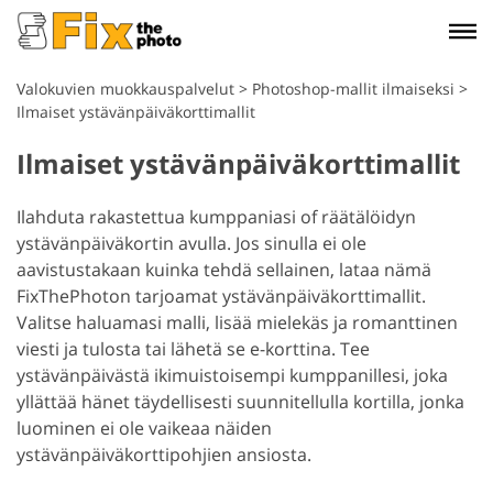
Valokuvien muokkauspalvelut
>
Photoshop-mallit ilmaiseksi
>
Ilmaiset ystävänpäiväkorttimallit
Ilmaiset ystävänpäiväkorttimallit
Ilahduta rakastettua kumppaniasi of räätälöidyn
ystävänpäiväkortin avulla. Jos sinulla ei ole
aavistustakaan kuinka tehdä sellainen, lataa nämä
FixThePhoton tarjoamat ystävänpäiväkorttimallit.
Valitse haluamasi malli, lisää mielekäs ja romanttinen
viesti ja tulosta tai lähetä se e-korttina. Tee
ystävänpäivästä ikimuistoisempi kumppanillesi, joka
yllättää hänet täydellisesti suunnitellulla kortilla, jonka
luominen ei ole vaikeaa näiden
ystävänpäiväkorttipohjien ansiosta.