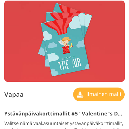
Vapaa
Ilmainen malli
Ystävänpäiväkorttimallit #5 "Valentine"s Day Cards"
Valitse nämä vaakasuuntaiset ystävänpäiväkorttimallit,