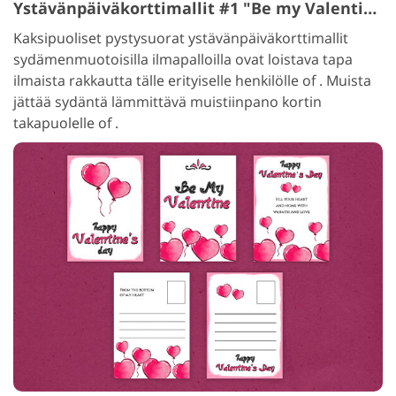
Ystävänpäiväkorttimallit #1 "Be my Valentine"
Kaksipuoliset pystysuorat ystävänpäiväkorttimallit
sydämenmuotoisilla ilmapalloilla ovat loistava tapa
ilmaista rakkautta tälle erityiselle henkilölle of . Muista
jättää sydäntä lämmittävä muistiinpano kortin
takapuolelle of .