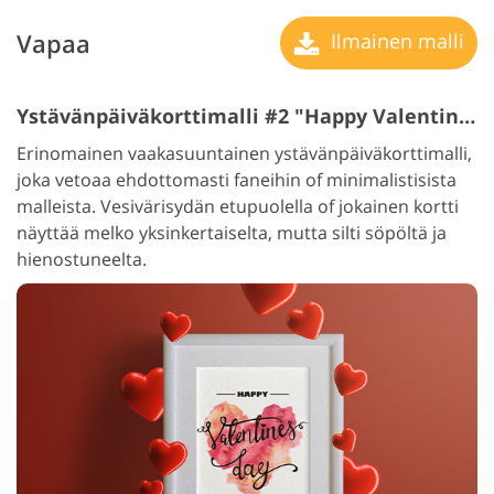
Vapaa
Ilmainen malli
Ystävänpäiväkorttimalli #2 "Happy Valentine"s Day"
Erinomainen vaakasuuntainen ystävänpäiväkorttimalli,
joka vetoaa ehdottomasti faneihin of minimalistisista
malleista. Vesivärisydän etupuolella of jokainen kortti
näyttää melko yksinkertaiselta, mutta silti söpöltä ja
hienostuneelta.