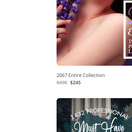
Tuotteen valokuvien
muokkaus
2067 Entire Collection
$490
$245