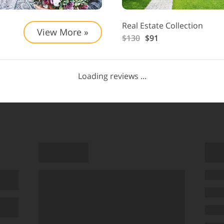
Real Estate Collection
View More »
$130
$91
Loading reviews ...