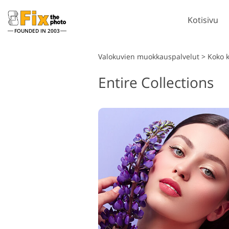
Kotisivu
FOUNDED IN 2003
Lightroom
Valokuvien muokkauspalvelut
>
Koko 
Entire Collections
Lightroomin esiasetukset
LR-esiasetuskokoelmat
P
Muotokuvan retusointi
Parhaan tarjouksen
P
esiasetukset
P
Mobiiliasetukset
K
K
Hääkuvien muokkaus
p