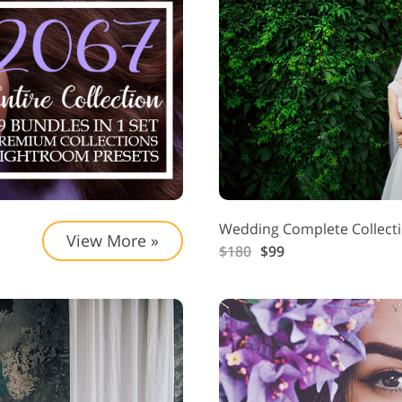
Korujen valokuvien
AI-koulutusdata
Videoe
muokkaus
Wedding Complete Collect
View More »
$180
$99