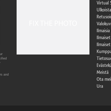
Virtual 
Ulkoist
Retusoi
Valokuv
Ilmaisia
Ilmaise
Ilmaise
Kumppa
ur
Tietosu
ified
r
Evästek
Meistä
ers and
Ota mei
Ura