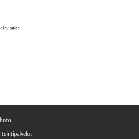
r Invitation
photo
itointipalvelut