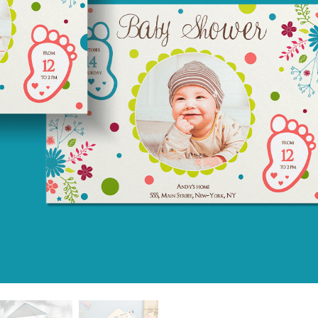
alokuvien muokkaus
Korujen valokuvien muokkaus
AI-koulutusdata