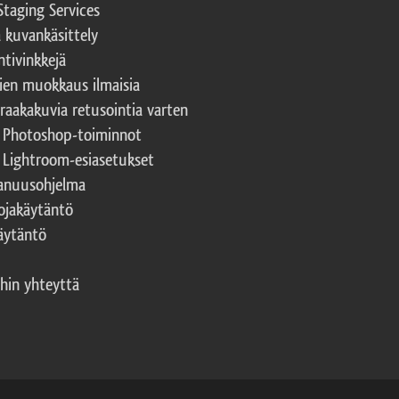
Staging Services
a kuvankäsittely
ntivinkkejä
ien muokkaus ilmaisia
 raakakuvia retusointia varten
t Photoshop-toiminnot
t Lightroom-esiasetukset
nuusohjelma
ojakäytäntö
äytäntö
hin yhteyttä