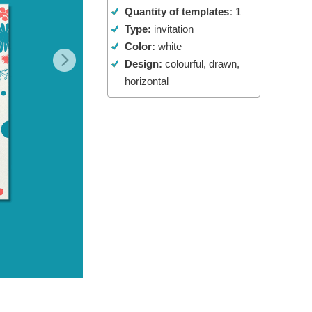
Quantity of templates:
1
Video Editing Services
Type:
invitation
Color:
white
Design:
colourful, drawn,
horizontal