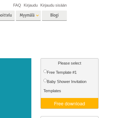
FAQ
Kirjaudu
Kirjaudu sisään
oittelu
Myymälä
Blogi
es
Video
LUT:t videoeditointiin
Ammattimaiset
vien
Kiinteistöjen valokuvien
videopeittokuvat
muokkaus
Please select
Free Template #1
Baby Shower Invitation
o
Valokuvan restaurointi
Templates
Free download