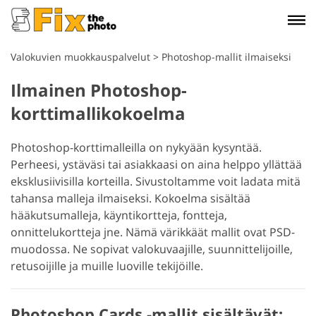
Valokuvien muokkauspalvelut
>
Photoshop-mallit ilmaiseksi
Ilmainen Photoshop-
korttimallikokoelma
Photoshop-korttimalleilla on nykyään kysyntää.
Perheesi, ystäväsi tai asiakkaasi on aina helppo yllättää
eksklusiivisilla korteilla. Sivustoltamme voit ladata mitä
tahansa malleja ilmaiseksi. Kokoelma sisältää
hääkutsumalleja, käyntikortteja, fontteja,
onnittelukortteja jne. Nämä värikkäät mallit ovat PSD-
muodossa. Ne sopivat valokuvaajille, suunnittelijoille,
retusoijille ja muille luoville tekijöille.
Photoshop Cards -mallit sisältävät: