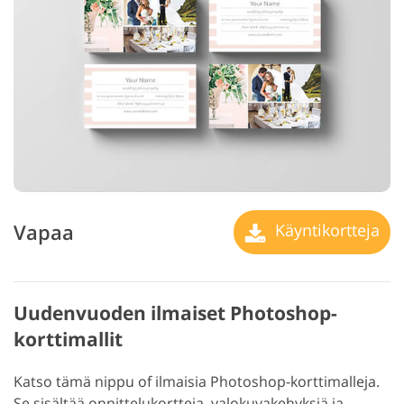
Vapaa
Käyntikortteja
Uudenvuoden ilmaiset Photoshop-
korttimallit
Katso tämä nippu of ilmaisia Photoshop-korttimalleja.
Se sisältää onnittelukortteja, valokuvakehyksiä ja