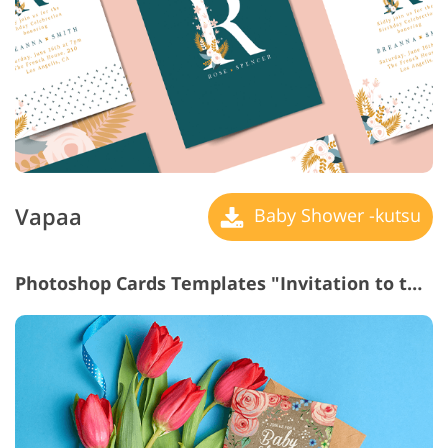
Vapaa
Baby Shower -kutsu
Photoshop Cards Templates "Invitation to the
N