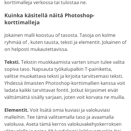
korttimalleja verkossa tai tulostaa ne.
Kuinka käsitellä näitä Photoshop-
korttimalleja
Jokainen malli koostuu of tasosta. Tasoja on kolme
ryhmää of , kuten tausta, teksti ja elementit. Jokainen of
on helposti mukautettavissa.
Teksti.
Tekstin muokkaamista varten sinun tulee valita
sopiva taso. Napsauta työkalupalkin T-painiketta,
valitse muokattava teksti ja kirjoita tarvitsemasi teksti.
Yhdessä ilmaisten Photoshop-korttimallien kanssa voit
ladata kaikki tarvittavat fontit. Jotkut kirjasimet eivät
välttämättä sisälly sarjaan, joten voit korvata ne muilla.
Elementit.
Voit lisätä omia kuviasi ja valokuviasi
malleihin. Tee tämä valitsemalla taso ja avaamalla
valokuva. Aseta tämä kerros valokuvakehyskerroksen
yläpuolelle ja paina Alt luodaksesi leikkausmaskin (tai