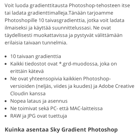
Voit luoda gradienttitausta Photoshop-tehosteen itse
tai ladata gradienttimalleja.
Tänään tarjoamme
Photoshopille 10 taivasgradienttia, jotka voit ladata
ilmaiseksi ja käyttää suunnittelussasi. Ne ovat
täydellisesti muokattavissa ja pystyvät välittämään
erilaisia taivaan tunnelmia.
10 taivaan gradienttia
Kaikki tiedostot ovat *.grd-muodossa, joka on
erittäin kätevä
Ne ovat yhteensopivia kaikkien Photoshop-
versioiden (neljäs, viides ja kuudes) ja Adobe Creative
Cloudin kanssa
Nopea lataus ja asennus
Ne toimivat sekä PC- että MAC-laitteissa
RAW ja JPG ovat tuettuja
Kuinka asentaa Sky Gradient Photoshop