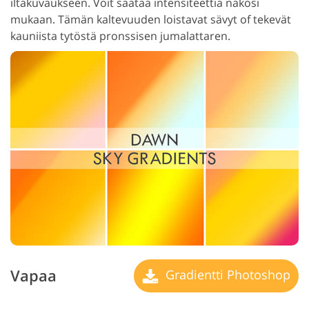
iltakuvaukseen. Voit säätää intensiteettiä näkösi
mukaan. Tämän kaltevuuden loistavat sävyt of tekevät
kauniista tytöstä pronssisen jumalattaren.
Vapaa
Gradientti Photoshop