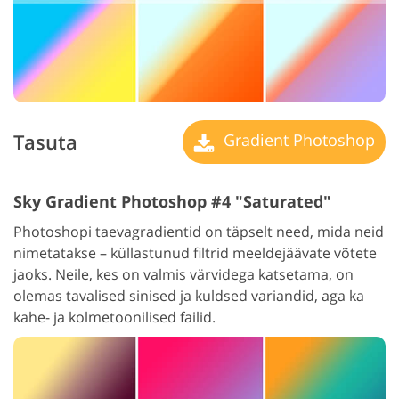
Tasuta
Gradient Photoshop
Sky Gradient Photoshop #4 "Saturated"
Photoshopi taevagradientid on täpselt need, mida neid
nimetatakse – küllastunud filtrid meeldejäävate võtete
jaoks. Neile, kes on valmis värvidega katsetama, on
olemas tavalised sinised ja kuldsed variandid, aga ka
kahe- ja kolmetoonilised failid.