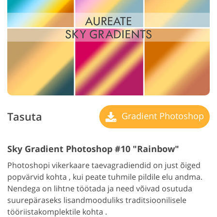
Tasuta
Gradient Photoshop
Sky Gradient Photoshop #10 "Rainbow"
Photoshopi vikerkaare taevagradiendid on just õiged
popvärvid kohta , kui peate tuhmile pildile elu andma.
Nendega on lihtne töötada ja need võivad osutuda
suurepäraseks lisandmooduliks traditsioonilisele
tööriistakomplektile kohta .