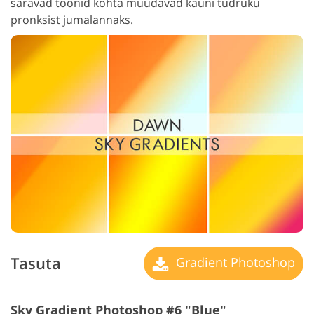
säravad toonid kohta muudavad kauni tüdruku
pronksist jumalannaks.
Tasuta
Gradient Photoshop
Sky Gradient Photoshop #6 "Blue"