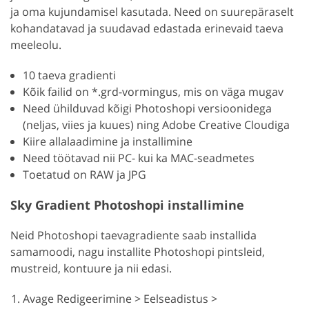
ja oma kujundamisel kasutada. Need on suurepäraselt
kohandatavad ja suudavad edastada erinevaid taeva
meeleolu.
10 taeva gradienti
Kõik failid on *.grd-vormingus, mis on väga mugav
Need ühilduvad kõigi Photoshopi versioonidega
(neljas, viies ja kuues) ning Adobe Creative Cloudiga
Kiire allalaadimine ja installimine
Need töötavad nii PC- kui ka MAC-seadmetes
Toetatud on RAW ja JPG
Sky Gradient Photoshopi installimine
Neid Photoshopi taevagradiente saab installida
samamoodi, nagu installite Photoshopi pintsleid,
mustreid, kontuure ja nii edasi.
Avage Redigeerimine > Eelseadistus >