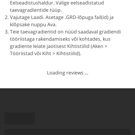
Eelseadistushaldur. Valige eelseadistatud
taevagradientide tüüp.
Vajutage Laadi. Asetage .GRD-lõpuga fail(id) ja
klõpsake nuppu Ava.
Teie taevagradientid on nüüd saadaval gradiendi
tööriistaga rakendamiseks või kohtades, kus
gradiente leiate jaotisest Kihtistiilid (Aken >
Tööriistad või Kiht > Kihtistiilid).
Loading reviews ...