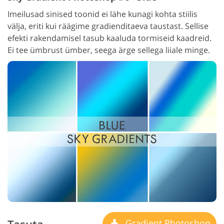
Imeilusad sinised toonid ei lähe kunagi kohta stiilis
välja, eriti kui räägime gradienditaeva taustast. Sellise
efekti rakendamisel tasub kaaluda tormiseid kaadreid.
Ei tee ümbrust ümber, seega ärge sellega liiale minge.
Gradient Photoshop