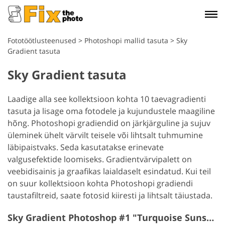
Fototöötlusteenused
>
Photoshopi mallid tasuta
>
Sky
Gradient tasuta
Sky Gradient tasuta
Laadige alla see kollektsioon kohta 10 taevagradienti
tasuta ja lisage oma fotodele ja kujundustele maagiline
hõng. Photoshopi gradiendid on järkjärguline ja sujuv
üleminek ühelt värvilt teisele või lihtsalt tuhmumine
läbipaistvaks. Seda kasutatakse erinevate
valgusefektide loomiseks. Gradientvärvipalett on
veebidisainis ja graafikas laialdaselt esindatud. Kui teil
on suur kollektsioon kohta Photoshopi gradiendi
taustafiltreid, saate fotosid kiiresti ja lihtsalt täiustada.
Sky Gradient Photoshop #1 "Turquoise Sunset"