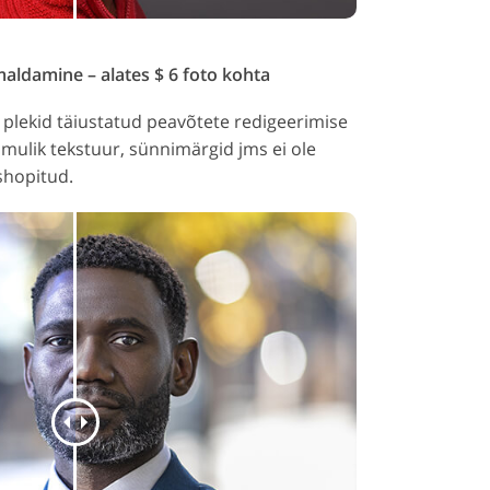
aldamine – alates $ 6 foto kohta
plekid täiustatud peavõtete redigeerimise
omulik tekstuur, sünnimärgid jms ei ole
shopitud.