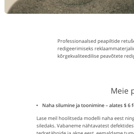
Toote fototöötlus
Ehete fotode re
Professionaalsed peapiltide retu
redigeerimiseks reklaammaterjalid
kõrgekvaliteedilise peavõtete re
Meie 
Naha silumine ja toonimine – alates $ 6 
Lase meil hoolitseda modelli naha eest nin
siledaks. Vabaneme nähtavatest defektides
tedretähnide ja akne eest, eemaldame tume