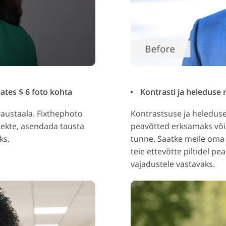
ates $ 6 foto kohta
Kontrasti ja heleduse r
austaala. Fixthephoto
Kontrastsuse ja heleduse
jekte, asendada tausta
peavõtted erksamaks või 
ks.
tunne. Saatke meile oma p
teie ettevõtte piltidel 
vajadustele vastavaks.