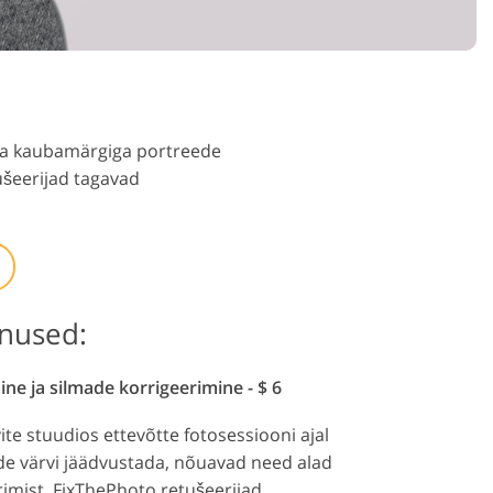
 ja kaubamärgiga portreede
ušeerijad tagavad
nused:
 ja silmade korrigeerimine - $ 6
ite stuudios ettevõtte fotosessiooni ajal
de värvi jäädvustada, nõuavad need alad
rimist. FixThePhoto retušeerijad