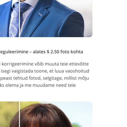
eguleerimine – alates $ 2.50 foto kohta
 korrigeerimine võib muuta teie ettevõtte
isegi vaigistada toone, et luua vaoshoitud
east tehtud fotod, selgitage, millist mõju
peaks olema ja me muudame need teie