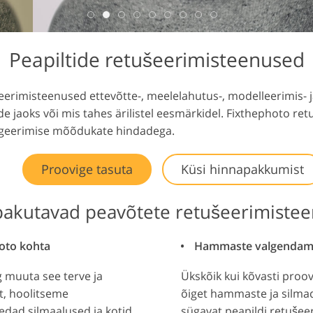
Video redigeerimise
digeerimine
AI koolitusandmed
teenused
Peapiltide retušeerimisteenused
šeerimisteenused ettevõtte-, meelelahutus-, modelleerimis-
e jaoks või mis tahes ärilistel eesmärkidel. Fixthephoto ret
digeerimise mõõdukate hindadega.
Proovige tasuta
Küsi hinnapakkumist
pakutavad peavõtete retušeerimistee
foto kohta
Hammaste valgendamine
g muuta see terve ja
Ükskõik kui kõvasti proov
t, hoolitseme
õiget hammaste ja silma
dad silmaalused ja kotid
sügavat peapildi retušee