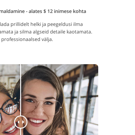
maldamine - alates $ 12 inimese kohta
a prillidelt helki ja peegeldusi ilma
ata ja silma algseid detaile kaotamata.
 professionaalsed välja.