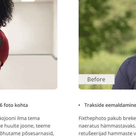
6 foto kohta
Trakside eemaldamine 
näojooni ilma tema
Fixthephoto pakub breket
e huulte joone, teeme
naeratus hämmastavaks. 
rõhutame põsesarnasid,
retušeerijad hammaste 