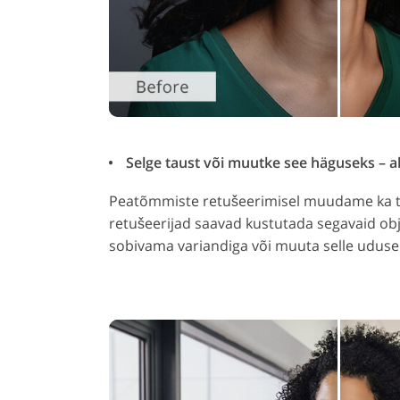
Selge taust või muutke see häguseks – al
Peatõmmiste retušeerimisel muudame ka t
retušeerijad saavad kustutada segavaid ob
sobivama variandiga või muuta selle uduse