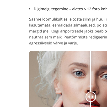
Digimeigi tegemine – alates $ 12 foto ko
Saame loomulikult esile tõsta silmi ja huuli
kasutamata, eemaldada silmaalused, põleti
märgid jne. Kõigi äriportreede jaoks peab t
neutraalsem meik. Peatõmmiste redigeerim
agressiivseid värve ja varje.