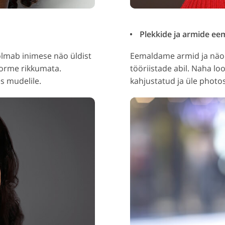
Plekkide ja armide eem
hõlmab inimese näo üldist
Eemaldame armid ja näo 
vorme rikkumata.
tööriistade abil. Naha lo
s mudelile.
kahjustatud ja üle photo