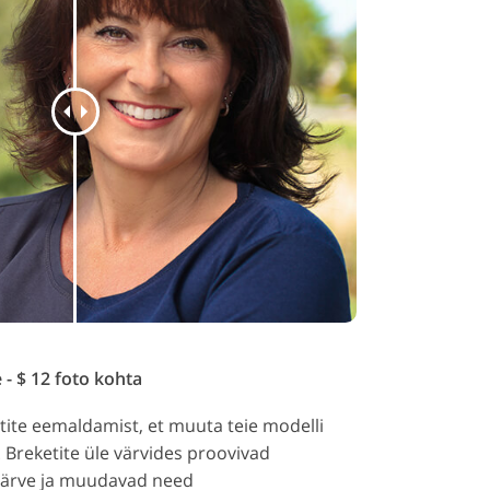
- $ 12 foto kohta
ite eemaldamist, et muuta teie modelli
Breketite üle värvides proovivad
värve ja muudavad need