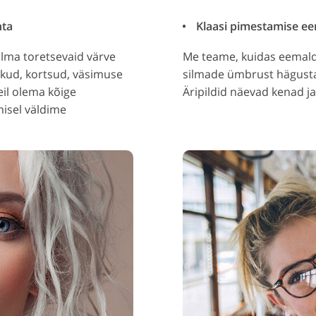
hta
Klaasi pimestamise ee
 ilma toretsevaid värve
Me teame, kuidas eemaldad
kud, kortsud, väsimuse
silmade ümbrust hägustam
eil olema kõige
Äripildid näevad kenad ja
isel väldime