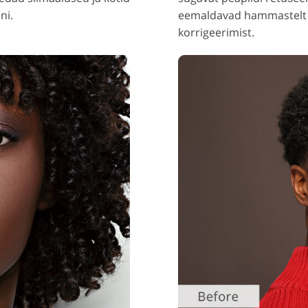
ni.
eemaldavad hammastelt k
korrigeerimist.