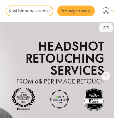
Küsi hinnapakkumist
Proovige tasuta
2/9
ks