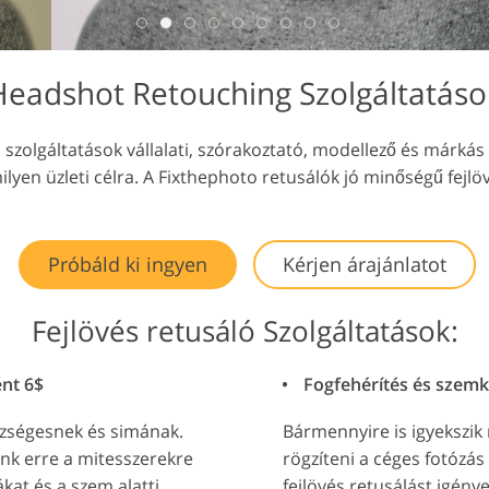
usálási
Videószerkesztő
AI Képzési Adatok
tások
szolgáltatások
Headshot Retouching Szolgáltatáso
si szolgáltatások vállalati, szórakoztató, modellező és márká
en üzleti célra. A Fixthephoto retusálók jó minőségű fejlö
Próbáld ki ingyen
Kérjen árajánlatot
Fejlövés retusáló Szolgáltatások:
ént 6$
Fogfehérítés és szemk
szségesnek és simának.
Bármennyire is igyekszik
nk erre a mitesszerekre
rögzíteni a céges fotózás
ákat és a szem alatti
fejlövés retusálást igény