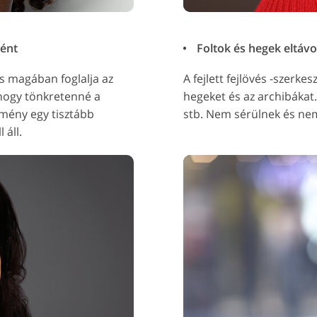
ként
Foltok és hegek eltávo
tás magában foglalja az
A fejlett fejlövés -szerke
 hogy tönkretenné a
hegeket és az archibákat.
mény egy tisztább
stb. Nem sérülnek és nem
 áll.