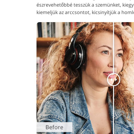
észrevehetőbbé tesszük a szemünket, kiegye
kiemeljük az arccsontot, kicsinyítjük a homl