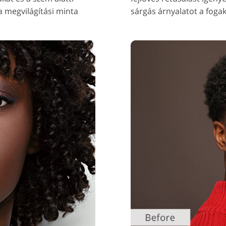
 a megvilágítási minta
sárgás árnyalatot a fogak