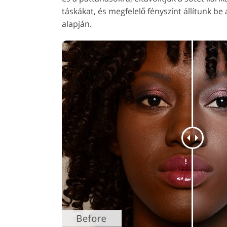
táskákat, és megfelelő fényszínt állítunk be
alapján.