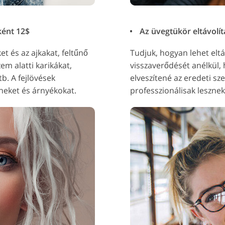
ként 12$
Az üvegtükör eltávolí
 és az ajkakat, feltűnő
Tudjuk, hogyan lehet elt
zem alatti karikákat,
visszaverődését anélkül,
tb. A fejlövések
elveszítené az eredeti sz
íneket és árnyékokat.
professzionálisak lesznek