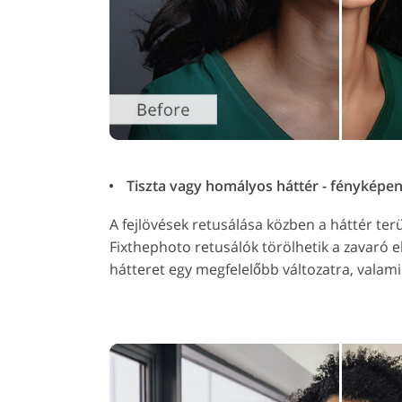
Tiszta vagy homályos háttér - fényképe
A fejlövések retusálása közben a háttér terül
Fixthephoto retusálók törölhetik a zavaró e
hátteret egy megfelelőbb változatra, valam