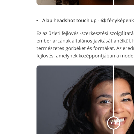
Alap headshot touch up - 6$ fényképen
Ez az üzleti fejlövés -szerkesztési szolgálta
ember arcának általános javítását anélkül,
természetes görbéket és formákat. Az ered
fejlövés, amelynek középpontjában a modell