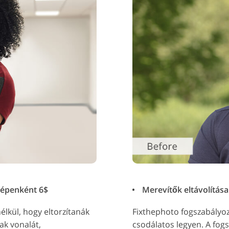
képenként 6$
Merevítők eltávolítása
élkül, hogy eltorzítanák
Fixthephoto fogszabályozó
ak vonalát,
csodálatos legyen. A fog