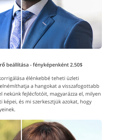
rő beállítása - fényképenként 2.50$
korrigálása élénkebbé teheti üzleti
r elnémíthatja a hangokat a visszafogottabb
l nekünk fejlécfotóit, magyarázza el, milyen
ti képei, és mi szerkesztjük azokat, hogy
yeinek.