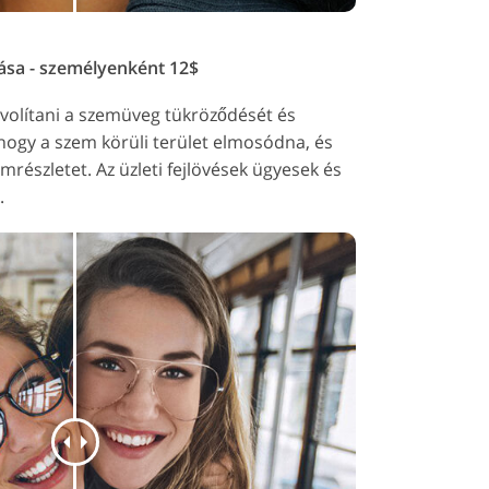
tása - személyenként 12$
ávolítani a szemüveg tükröződését és
 hogy a szem körüli terület elmosódna, és
emrészletet. Az üzleti fejlövések ügyesek és
.