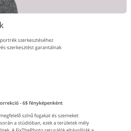
k
s portrék szerkesztéséhez
vés-szerkesztést garantálnak
orrekció - 6$ fényképenként
 megfelelő színű fogakat és szemeket
 során a stúdióban, ezek a területek mély
elnek. A FixThePhoto retusálók eltávolítják a