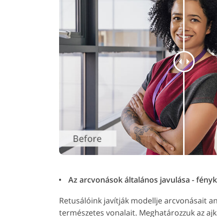
Az arcvonások általános javulása - fény
Retusálóink javítják modellje arcvonásait an
természetes vonalait. Meghatározzuk az ajk