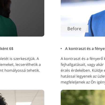
nként 6$
A kontraszt és a fénye
etét is szerkesztjük. A
A kontraszt és a fényerő 
lemeket, lecserélhetik a
fejhallgatásait, vagy aká
int homályossá tehetik.
érzés érdekében. Küldje e
hatással legyenek az üzle
megfeleljenek az Ön igén