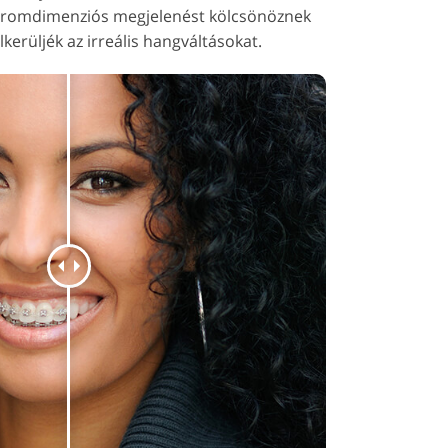
háromdimenziós megjelenést kölcsönöznek
erüljék az irreális hangváltásokat.