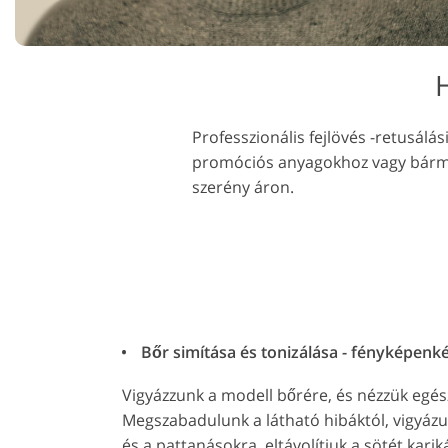
Dịch vụ chỉnh sửa sản
Ékszer -ret
phẩm
szolgálta
Professzionális fejlövés -retusálá
promóciós anyagokhoz vagy bármily
szerény áron.
Bőr simítása és tonizálása - fényképenk
Vigyázzunk a modell bőrére, és nézzük egé
Megszabadulunk a látható hibáktól, vigyázu
és a pattanásokra, eltávolítjuk a sötét karik