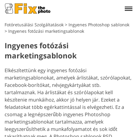
Fotóretusálási Szolgáltatások
>
Ingyenes Photoshop sablonok
>
Ingyenes fotózási marketingsablonok
Ingyenes fotózási
marketingsablonok
Elkészítettünk egy ingyenes fotózási
marketingsablonokat, amelyek árlistákat, szórólapokat,
Facebook-borítókat, névjegykártyákat stb.
tartalmaznak. Ha árlistákat és szórólapokat kell
készítenie munkáihoz, akkor jó helyen jár. Ezeket a
feladatokat több egérkattintással is elvégezheti. Ez a
csomag a legnépszerűbb ingyenes Photoshop
marketingsablonokat tartalmazza, amelyek
leegyszerűsíthetik a munkafolyamatot és sok időt
takaríthatnak meg. A Photoshop sablonok PSD