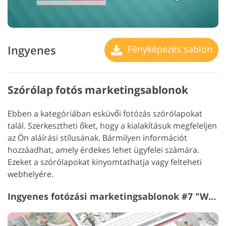
Ingyenes
Fényképezés sablon
Szórólap fotós marketingsablonok
Ebben a kategóriában esküvői fotózás szórólapokat
talál. Szerkesztheti őket, hogy a kialakításuk megfeleljen
az Ön aláírási stílusának. Bármilyen információt
hozzáadhat, amely érdekes lehet ügyfelei számára.
Ezeket a szórólapokat kinyomtathatja vagy felteheti
webhelyére.
Ingyenes fotózási marketingsablonok #7 "Wedding Photography"