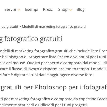
Servizi
Esempi
Prezzi
Shop
Blog
Photoshop
Templates
V
hop gratuiti
>
Modelli di marketing fotografico gratuiti
 fotografico gratuiti
i di Photoshop
Modelli
LUT profe
Servizi di fotoritocco per
Servizi di 
lli Photoshop
Modelli di marketing
Sovrappos
cco del Corpo Servizi
bambini
immob
elli di marketing fotografico gratuiti che include liste Prezz
pposizioni di
Biglietti di San Valentino
Se hai bisogno di progettare liste Prezzo e volantini per i tuoi
shop
Inviti di nozze
si clic del mouse. Questo pacchetto è composto dai modelli d
re di Photoshop
Invito di compleanno per
are il flusso di lavoro e risparmiare molto tempo. I modelli
oni Intere
bambini
fare è digitare i tuoi dati e aggiungere diverse foto.
ioni
Servizi di manipolazione
li di abbigliamento IA
Servizi Fo
pposizioni di
delle immagini
gratuiti per Photoshop per i fotograf
shop Packs
iti per marketing fotografico è composta da copertine Fac
cilmente scaricarli e utilizzarli per i tuoi progetti.