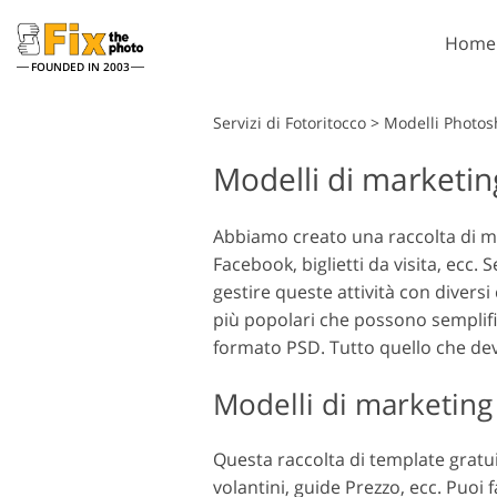
Home
FOUNDED IN 2003
Lightroom
Servizi di Fotoritocco
>
Modelli Photos
Modelli di marketing
Lightroom Presets
Azion
Lightroom Presets Intere
Penne
Servizi di ritocco alla testa
Rito
Collezioni
Abbiamo creato una raccolta di mod
Sovra
Facebook, biglietti da visita, ecc. 
Migliori preset di
Photo
Lightroom Deal
gestire queste attività con diver
Textu
più popolari che possono semplific
Collezione mobile
Ps Azi
formato PSD. Tutto quello che devi 
Collez
Servizi di Fotoritocco per
Model
Sovra
Matrimoni
Modelli di marketing 
Photo
Questa raccolta di template gratu
volantini, guide Prezzo, ecc. Puoi fa