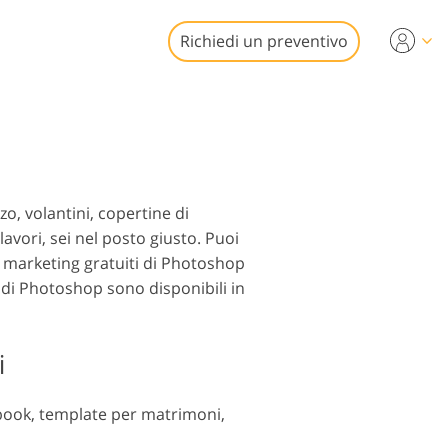
Richiedi un preventivo
ideo
ssionali
fotoritocco
izioni video
iliare
o, volantini, copertine di
 lavori, sei nel posto giusto. Puoi
i marketing gratuiti di Photoshop
 di Photoshop sono disponibili in
to Restauro
i
ebook, template per matrimoni,