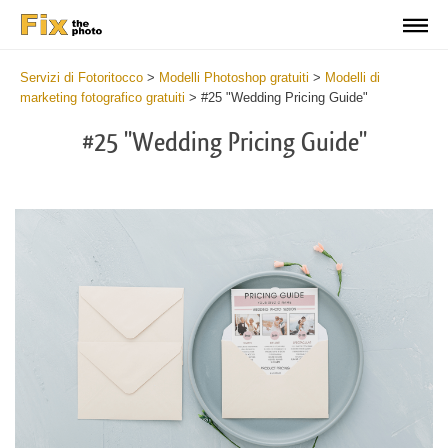
Servizi di Fotoritocco
>
Modelli Photoshop gratuiti
>
Modelli di
marketing fotografico gratuiti
>
#25 "Wedding Pricing Guide"
#25 "Wedding Pricing Guide"
Cl
at
th
bu
an
re
Li
Te
for
We
Ph
2
mi