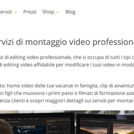
ervizi
Prezzi
Shop
Blog
shop
Templates
Video
rvizi di montaggio video profession
shop
Modelli
LUT professionali
 di editing video professionale, che si occupa di tutti i tipi d
shop
Modelli di marketing
Sovrapposizioni vi
i editing video affidabile per modificare i tuoi video in mo
 di
Biglietti di San Valentino
Inviti di nozze
toshop
Invito di compleanno per
mato: home video delle tue vacanze in famiglia, clip di avventu
bambini
figli che muovono i primi passi o filmati di formazione azie
stenza clienti e scopri maggiori dettagli sui servizi per monta
 di
s