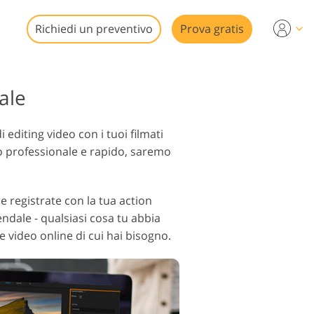
Richiedi un preventivo
Prova gratis
ale
i editing video con i tuoi filmati
deo
do professionale e rapido, saremo
re registrate con la tua action
ndale - qualsiasi cosa tu abbia
re video online di cui hai bisogno.