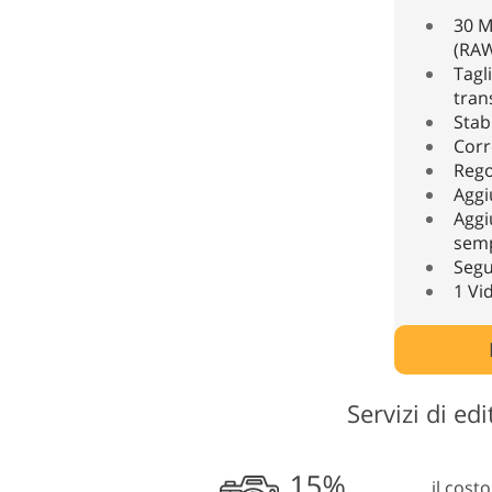
30 M
(RAW
Tagl
tran
Stab
Corr
Rego
Aggi
Aggi
semp
Segui
1 Vi
Servizi di ed
il cost