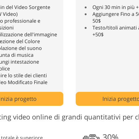
in del Video Sorgente
Ogni 30 min in più +
 Video)
Aggiungere Fino a 5
io professionale e
50$
sizioni
Testo/titoli animati
ilizzazione dell'immagine
+50$
ezione del Colore
lazione del suono
unta di musica
ungi intestazione
lice
re lo stile dei clienti
deo Modificato Finale
Inizia progetto
Inizia progett
iting video online di grandi quantitativi per cl
o totale è superiore