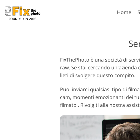
Home
S
FOUNDED IN 2003
Lightroom
Photo
Se
Lightroom Presets
Azioni di Photo
FixThePhoto è una società di servizi
Lightroom Presets Intere
Pennelli Photo
Collezioni
raw. Se stai cercando un'azienda d
Sovrapposizioni
Migliori preset di
Photoshop
lieti di svolgere questo compito.
Lightroom Deal
Texture di Pho
Puoi inviarci qualsiasi tipo di fil
Collezione mobile
Ps Azioni Intere
cam, momenti emozionanti dei tuoi 
Collezioni
filmato . Rivolgiti alla nostra assi
Sovrapposizioni
Photoshop Pack