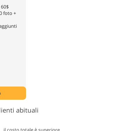
 60$
0 foto +
 aggiunti
o
ienti abituali
il costo totale è superiore