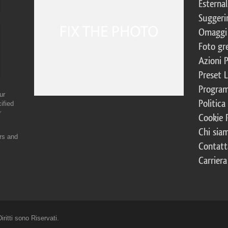
Esternal
Suggerim
Omaggi 
Foto gre
Azioni 
Preset 
Program
ur
Politica
ified
r
Cookie 
Chi sia
ers and
Contatt
Carriera
ritti sono Riservati.