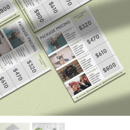
ritocco del prodotto
Servizi di ritocco gioielli
Dati di Addestrament