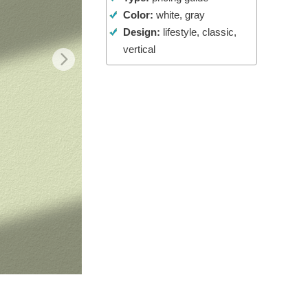
Color:
white, gray
o AI
Video Editing Services
Design:
lifestyle, classic,
vertical