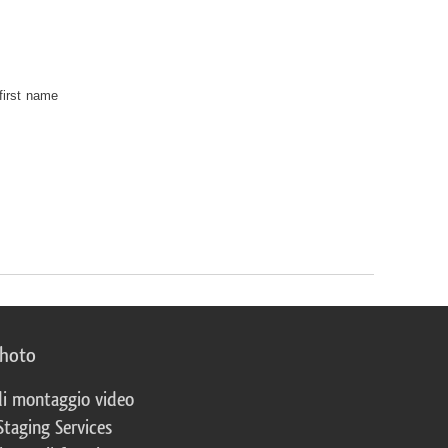
first name
photo
 di montaggio video
Staging Services