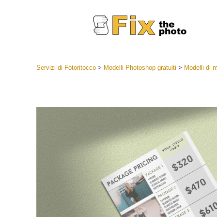
Servizi di Fotoritocco
>
Modelli Photoshop gratuiti
>
Modelli di m
Lightroom
Lightroom
Servizi d
Collezioni
Migliori 
Deal
Collezion
Servizi 