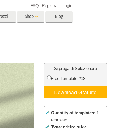
FAQ
Registrati
Login
rezzi
Shop
Blog
es
Video
LUT professionali
Sovrapposizioni video
r bambini
Servizi di fotoritocco immobiliare
no
Si prega di Selezionare
Free Template #18
per
Download Gratuito
e delle
Servizi Foto Restauro
Quantity of templates:
1
template
Type:
pricing guide