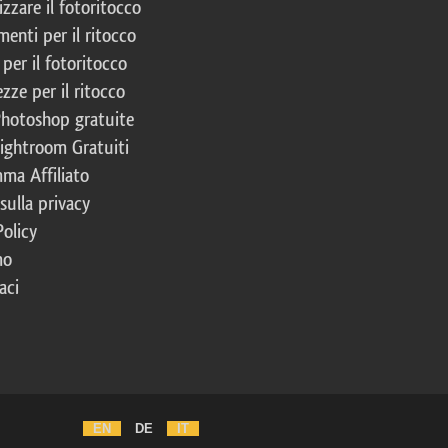
izzare il fotoritocco
enti per il ritocco
per il fotoritocco
zze per il ritocco
Photoshop gratuite
Lightroom Gratuiti
ma Affiliato
 sulla privacy
Policy
mo
aci
EN
DE
IT