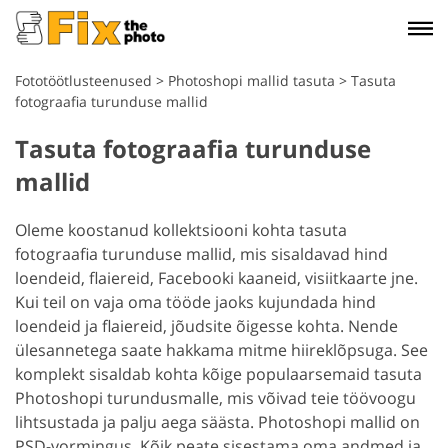
Fototöötlusteenused
>
Photoshopi mallid tasuta
>
Tasuta
fotograafia turunduse mallid
Tasuta fotograafia turunduse
mallid
Oleme koostanud kollektsiooni kohta tasuta
fotograafia turunduse mallid, mis sisaldavad hind
loendeid, flaiereid, Facebooki kaaneid, visiitkaarte jne.
Kui teil on vaja oma tööde jaoks kujundada hind
loendeid ja flaiereid, jõudsite õigesse kohta. Nende
ülesannetega saate hakkama mitme hiireklõpsuga. See
komplekt sisaldab kohta kõige populaarsemaid tasuta
Photoshopi turundusmalle, mis võivad teie töövoogu
lihtsustada ja palju aega säästa. Photoshopi mallid on
PSD-vormingus. Kõik peate sisestama oma andmed ja