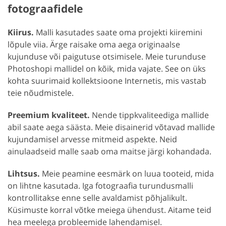
fotograafidele
Kiirus.
Malli kasutades saate oma projekti kiiremini
lõpule viia. Ärge raisake oma aega originaalse
kujunduse või paigutuse otsimisele. Meie turunduse
Photoshopi mallidel on kõik, mida vajate. See on üks
kohta suurimaid kollektsioone Internetis, mis vastab
teie nõudmistele.
Preemium kvaliteet.
Nende tippkvaliteediga mallide
abil saate aega säästa. Meie disainerid võtavad mallide
kujundamisel arvesse mitmeid aspekte. Neid
ainulaadseid malle saab oma maitse järgi kohandada.
Lihtsus.
Meie peamine eesmärk on luua tooteid, mida
on lihtne kasutada. Iga fotograafia turundusmalli
kontrollitakse enne selle avaldamist põhjalikult.
Küsimuste korral võtke meiega ühendust. Aitame teid
hea meelega probleemide lahendamisel.