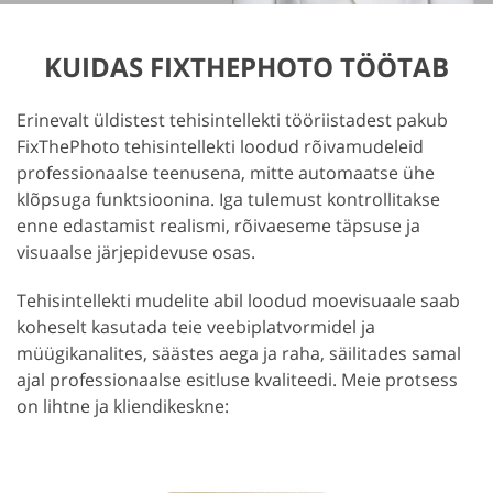
KUIDAS FIXTHEPHOTO TÖÖTAB
Erinevalt üldistest tehisintellekti tööriistadest pakub
FixThePhoto tehisintellekti loodud rõivamudeleid
professionaalse teenusena, mitte automaatse ühe
klõpsuga funktsioonina. Iga tulemust kontrollitakse
enne edastamist realismi, rõivaeseme täpsuse ja
visuaalse järjepidevuse osas.
Tehisintellekti mudelite abil loodud moevisuaale saab
koheselt kasutada teie veebiplatvormidel ja
müügikanalites, säästes aega ja raha, säilitades samal
ajal professionaalse esitluse kvaliteedi. Meie protsess
on lihtne ja kliendikeskne: