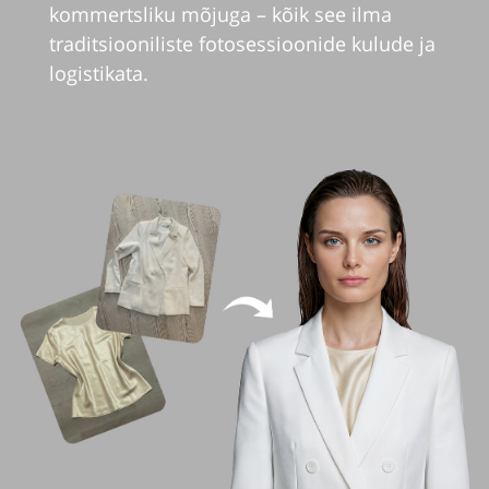
kommertsliku mõjuga – kõik see ilma
traditsiooniliste fotosessioonide kulude ja
logistikata.