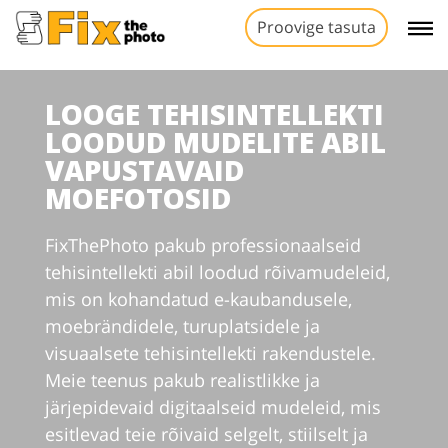
Proovige tasuta
LOOGE TEHISINTELLEKTI
LOODUD MUDELITE ABIL
VAPUSTAVAID
MOEFOTOSID
FixThePhoto pakub professionaalseid
tehisintellekti abil loodud rõivamudeleid,
mis on kohandatud e-kaubandusele,
moebrändidele, turuplatsidele ja
visuaalsete tehisintellekti rakendustele.
Meie teenus pakub realistlikke ja
järjepidevaid digitaalseid mudeleid, mis
esitlevad teie rõivaid selgelt, stiilselt ja