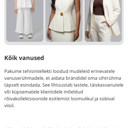
Kõik vanused
Pakume tehisintellekti loodud mudeleid erinevatele
vanuserühmadele, et aidata brändidel oma sihtrühma
täpselt esindada. See lihtsustab lastele, täiskasvanutele
või küpsematele klientidele mõeldud
rõivakollektsioonide esitlemist loomulikul ja sobival
viisil.