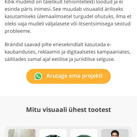
Kõik mudelid on täielikult tehisintellekti loodud ja ei
esinda päris inimesi. See muudab visuaalid äriliseks
kasutamiseks ülemaailmsetel turgudel ohutuks, ilma et
oleks vaja mudeli väljalasete või litsentsimisega seotud
probleeme.
Brändid saavad pilte enesekindlalt kasutada e-
kaubanduses, reklaamis ja digitaalsetes kampaaniates,
säilitades samal ajal eetilise ja juriidilise selguse.
Arutage oma projekti
Mitu visuaali ühest tootest