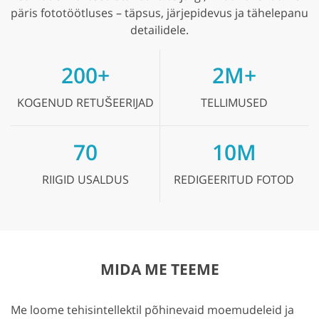
päris fototöötluses – täpsus, järjepidevus ja tähelepanu
detailidele.
200+
2M+
KOGENUD
RETUŠEERIJAD
TELLIMUSED
70
10M
RIIGID
USALDUS
REDIGEERITUD
FOTOD
MIDA ME TEEME
Me loome tehisintellektil põhinevaid moemudeleid ja