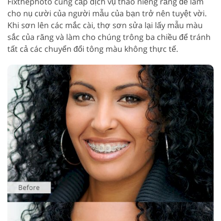
Fixthephoto cung cấp dịch vụ tháo niềng răng để làm
cho nụ cười của người mẫu của bạn trở nên tuyệt vời.
Khi sơn lên các mắc cài, thợ sơn sửa lại lấy mẫu màu
sắc của răng và làm cho chúng trông ba chiều để tránh
tất cả các chuyển đổi tông màu không thực tế.