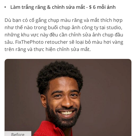
Làm trắng răng & chỉnh sửa mắt - $ 6 mỗi ảnh
Dù bạn có cố gắng chụp màu răng và mắt thích hợp
như thế nào trong buổi chụp ảnh công ty tại studio,
những khu vực này đều cần chỉnh sửa ảnh chụp đầu
sâu. FixThePhoto retoucher sẽ loại bỏ màu hơi vàng
trên răng và thực hiện chỉnh sửa mắt.