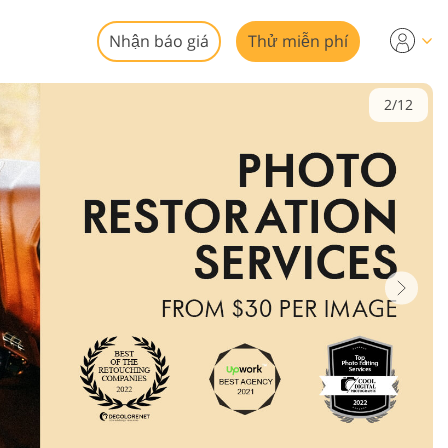
Nhận báo giá
Thử miễn phí
2/12
hiệp
ảnh bất
i ảnh