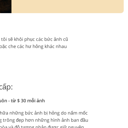
 video
 tôi sẽ khôi phục các bức ảnh cũ
 hoặc che các hư hỏng khác nhau
cấp:
n - từ $ 30 mỗi ảnh
 chữa những bức ảnh bị hỏng do nấm mốc
g trông đẹp hơn những hình ảnh ban đầu
 hòa và độ tương phản được giữ nguyên.