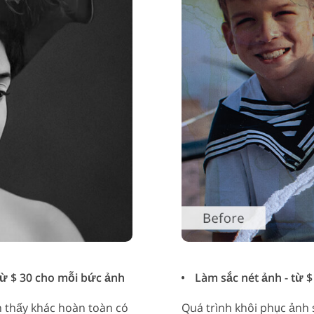
từ $ 30 cho mỗi bức ảnh
Làm sắc nét ảnh - từ $
n thấy khác hoàn toàn có
Quá trình khôi phục ảnh