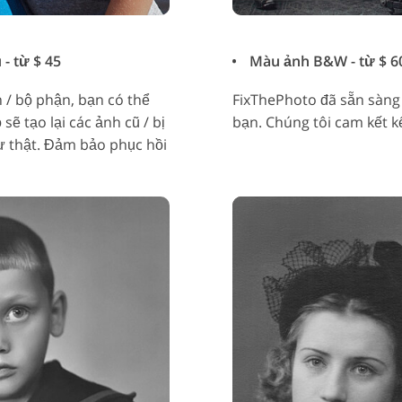
 - từ $ 45
Màu ảnh B&W - từ $ 6
 / bộ phận, bạn có thể
FixThePhoto đã sẵn sàng
sẽ tạo lại các ảnh cũ / bị
bạn. Chúng tôi cam kết k
ư thật. Đảm bảo phục hồi