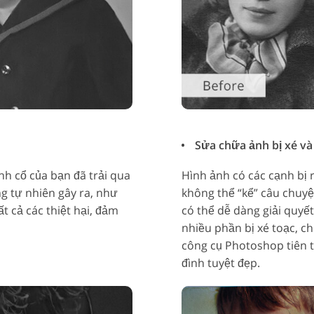
Sửa chữa ảnh bị xé và 
h cổ của bạn đã trải qua
Hình ảnh có các cạnh bị 
ng tự nhiên gây ra, như
không thể “kể” câu chuyệ
 cả các thiệt hại, đảm
có thể dễ dàng giải quyế
nhiều phần bị xé toạc, c
công cụ Photoshop tiên 
đình tuyệt đẹp.