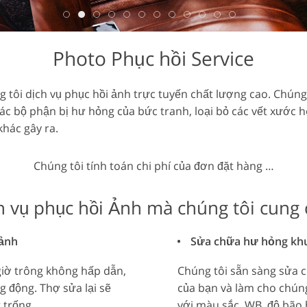
 lại đồ trang sức
Dữ liệu Đào tạo AI
Dịch vụ chỉnh sửa
Photo Phục hồi Service
 tôi dịch vụ phục hồi ảnh trực tuyến chất lượng cao. Chúng
ác bộ phận bị hư hỏng của bức tranh, loại bỏ các vết xước
khác gây ra.
Chúng tôi tính toán chi phí của đơn đặt hàng …
h vụ phục hồi Ảnh mà chúng tôi cung 
 ảnh
Sửa chữa hư hỏng khuô
giờ trông không hấp dẫn,
Chúng tôi sẵn sàng sửa
 động. Thợ sửa lại sẽ
của bạn và làm cho chún
 trống.
với màu sắc, WB, độ bão