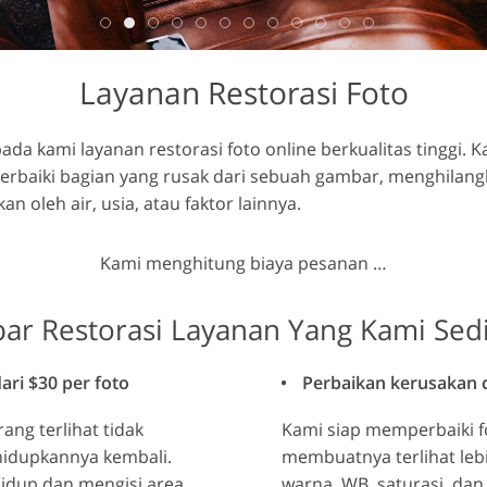
etouching
Data Pelatihan AI
Layanan Pengeditan V
asan
Layanan Restorasi Foto
ada kami layanan restorasi foto online berkualitas tinggi.
rbaiki bagian yang rusak dari sebuah gambar, menghilan
 oleh air, usia, atau faktor lainnya.
Kami menghitung biaya pesanan …
r Restorasi Layanan Yang Kami Sed
ari $30 per foto
Perbaikan kerusakan ce
rang terlihat tidak
Kami siap memperbaiki f
idupkannya kembali.
membuatnya terlihat leb
idup dan mengisi area
warna, WB, saturasi, dan