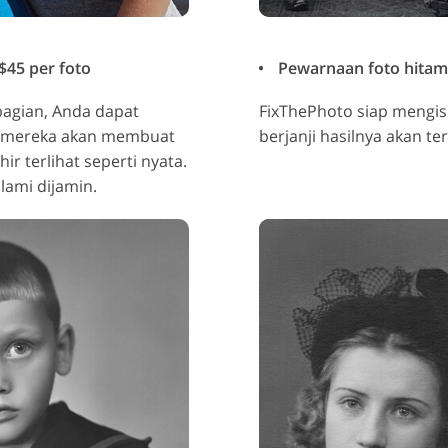
$45 per foto
Pewarnaan foto hitam p
bagian, Anda dapat
FixThePhoto siap mengi
n mereka akan membuat
berjanji hasilnya akan te
r terlihat seperti nyata.
alami dijamin.