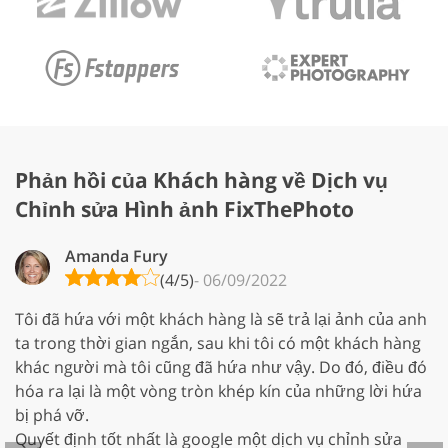
Phản hồi của Khách hàng về Dịch vụ
Chỉnh sửa Hình ảnh FixThePhoto
Amanda Fury
(4/5)
- 06/09/2022
Tôi đã hứa với một khách hàng là sẽ trả lại ảnh của anh
T
ta trong thời gian ngắn, sau khi tôi có một khách hàng
đ
khác người mà tôi cũng đã hứa như vậy. Do đó, điều đó
c
hóa ra lại là một vòng tròn khép kín của những lời hứa
k
bị phá vỡ.
Ch
Quyết định tốt nhất là google một dịch vụ chỉnh sửa
c