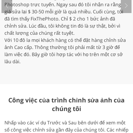
Photoshop trực tuyến. Ngay sau đó tôi nhận ra rằng
mì
giá sửa lại $ 30-50 mỗi giờ là quá nhiều. Cuối cùng, tôi
t
đã tìm thấy FixThePhoto. Chỉ $ 2 cho 1 bức ảnh đã
L
chỉnh sửa. Lúc đầu, tôi không tin đó là sự thật, bởi vì
tạ
chất lượng của chúng rất tuyệt.
tá
Với 10 đô la mọi khách hàng có thể đặt hàng chỉnh sửa
H
ảnh Cao cấp. Thông thường tôi phải mất từ 3 giờ để
F
làm việc đó. Bây giờ tôi hợp tác với họ trên một cơ sở
n
lâu dài.
ơ
ch
Công việc của trình chỉnh sửa ảnh của
chúng tôi
Nhấp vào các ví dụ Trước và Sau bên dưới để xem một
số công việc chỉnh sửa gần đây của chúng tôi. Các nhiếp