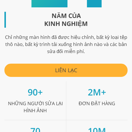
NĂM CỦA
KINH NGHIỆM
Chỉ những màn hình đã được hiệu chỉnh, bất kỳ loại tệp
thô nào, bất kỳ trình tải xuống hình ảnh nào và các bản
sửa đổi miễn phí.
LIÊN LẠC
90+
2M+
NHỮNG NGƯỜI SỬA LẠI
ĐƠN ĐẶT HÀNG
HÌNH ẢNH
70
10M