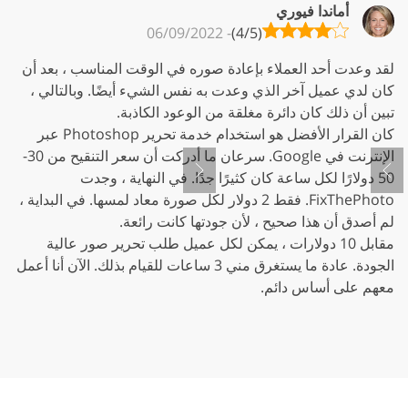
أماندا فيوري
- 06/09/2022
(4/5)
لقد وعدت أحد العملاء بإعادة صوره في الوقت المناسب ، بعد أن
عاد
كان لدي عميل آخر الذي وعدت به نفس الشيء أيضًا. وبالتالي ،
في 
تبين أن ذلك كان دائرة مغلقة من الوعود الكاذبة.
تدر
كان القرار الأفضل هو استخدام خدمة تحرير Photoshop عبر
للص
الإنترنت في Google. سرعان ما أدركت أن سعر التنقيح من 30-
لكو
50 دولارًا لكل ساعة كان كثيرًا جدًا. في النهاية ، وجدت
الت
FixThePhoto. فقط 2 دولار لكل صورة معاد لمسها. في البداية ،
لم أصدق أن هذا صحيح ، لأن جودتها كانت رائعة.
مقابل 10 دولارات ، يمكن لكل عميل طلب تحرير صور عالية
لي 
الجودة. عادة ما يستغرق مني 3 ساعات للقيام بذلك. الآن أنا أعمل
الع
معهم على أساس دائم.
الن
وال