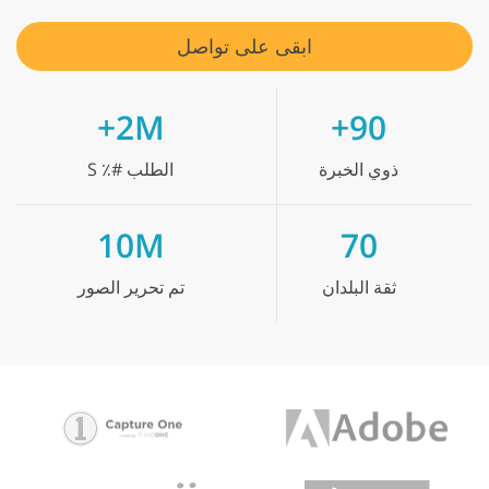
ابقى على تواصل
2M+
90+
ذوي الخبرة
الطلب #٪ S
10M
70
ثقة
البلدان
تم تحرير
الصور