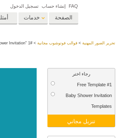
FAQ
إنشاء حساب
تسجيل الدخول
الصفحة
خدمات
أمثل
الرئيسية
op
Lightroom
تحرير الصور المهنية
>
قوالب فوتوشوب مجانية
>
#1 "Baby Shower Invitation"
إعدادات Lightroom
المسبقة
خدمات إعادة لمس الرأس
إعادة 
مجموعات LR مسبقة
رجاء اختر
الضبط بأكملها
Free Template #1
أفضل الإعدادات
Ps
المسبقة للصفقة
Baby Shower Invitation
مجموعة المحمول
خدمات تحرير صور الزفاف
نماذج 
Templates
تنزيل مجاني