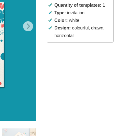
Quantity of templates:
1
تنقيح المنتجات
خدمات
Type:
invitation
Color:
white
Design:
colourful, drawn,
horizontal