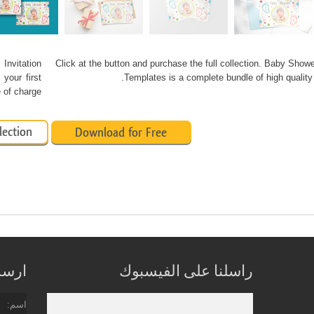
nvitation
Click at the button and purchase the full collection. Baby Showe
your first
Templates is a complete bundle of high quality
of charge.
lection
Download for Free
راسلنا على الفيسبوك
ارسل 
اسم