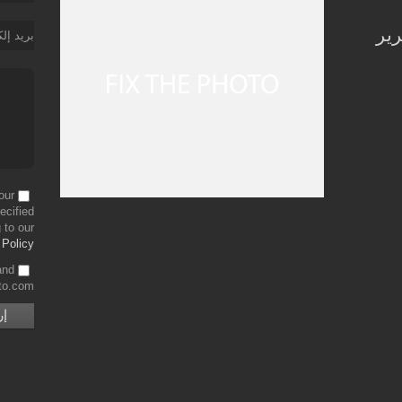
رير
بريد إل
our
ecified
 to our
 Policy
and
to.com