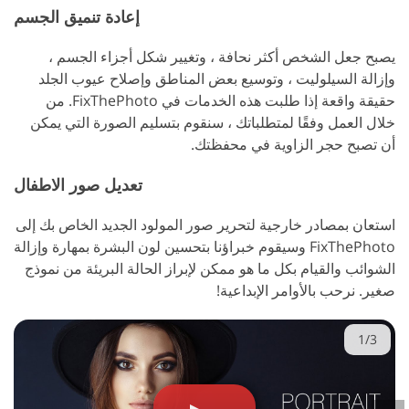
إعادة تنميق الجسم
يصبح جعل الشخص أكثر نحافة ، وتغيير شكل أجزاء الجسم ،
وإزالة السيلوليت ، وتوسيع بعض المناطق وإصلاح عيوب الجلد
حقيقة واقعة إذا طلبت هذه الخدمات في FixThePhoto. من
خلال العمل وفقًا لمتطلباتك ، سنقوم بتسليم الصورة التي يمكن
أن تصبح حجر الزاوية في محفظتك.
تعديل صور الاطفال
استعان بمصادر خارجية لتحرير صور المولود الجديد الخاص بك إلى
FixThePhoto وسيقوم خبراؤنا بتحسين لون البشرة بمهارة وإزالة
الشوائب والقيام بكل ما هو ممكن لإبراز الحالة البريئة من نموذج
صغير. نرحب بالأوامر الإبداعية!
1/3