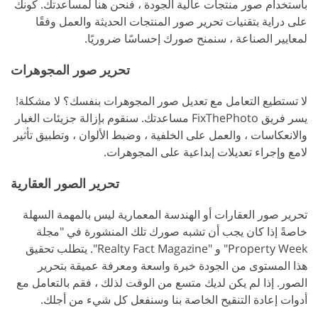
باستخدام صور منتجات عالية الجودة ، فنحن هنا لمساعدتك. كونك
على دراية بتقنيات تحرير صور المنتجات الحديثة والعمل وفقًا
لمعايير الصناعة ، سنمنح صورك إحساسًا ضروريًا.
تحرير صور المجوهرات
لا تستطيع التعامل مع تعديل صور المجوهرات بنفسك؟ لا مشكلة!
يسر فريق FixThePhoto مساعدتك. سنقوم بإزالة جزيئات الغبار
والانعكاسات ، والعمل على الخلفية ، وضبط الألوان ، وتطبيق تأثير
لامع وإجراء تعديلات إبداعية على المجوهرات.
تحرير الصور العقارية
تحرير صور العقارات أو الهندسة المعمارية ليس بالمهمة السهلة
خاصةً إذا كان يجب أن تشبه صورك تلك المنشورة في "مجلة
Property Week" و "Realty Fact Magazine". يتطلب تحقيق
هذا المستوى من الجودة خبرة واسعة ومعرفة عميقة بتحرير
الصور. إذا لم يكن لديك متسع من الوقت لذلك ، فقم بالتعامل مع
أدوات إعادة التنقيح الخاصة بنا وسنفعل كل شيء من أجلك.