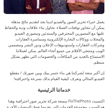
يعمل خبراء تحرير الصور والفيديو لدينا بجد لتقديم نتائج مذهلة
يمكن أن تتجاوز توقعات العملاء. نحاول بناء علاقات ودية والحفاظ
عليها مع المصورين المحترفين والمبتدئين ومصوري الفيديو
والمجلات ووكالات التجارة الإلكترونية وسماسرة العقارات
وشركات العقارات واستوديوهات الإعلان ودور النشر ومصممي
الويب ومنتجي الأفلام من جميع أنحاء العالم. يمكن لعملائنا
الاستمتاع بالعديد من المكافآت والخصومات التي تظهر بشكل
منتظم.
إن أكبر متعة لشركتنا هي بناء جسر بينك وبين صورتك / مقطع
الفيديو المثالي ونعرف كيفية القيام بذلك بسرعة واحترافية!
خدماتنا الرئيسية
اكتسبت FixThePhoto سمعة شركة تحرير صور احترافية وهذا
هو السبب. مجموعة الخدمات التي نقدمها تفوق المنصات الأخرى