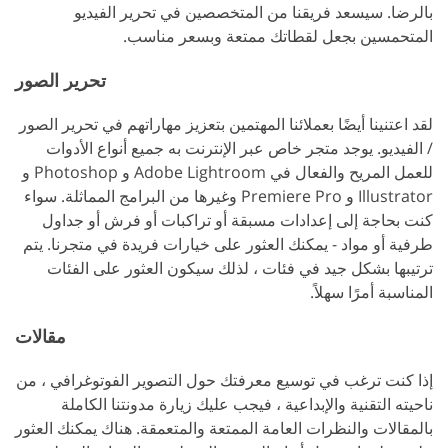
بالرضا. سيسعد فريقنا من المتخصصين في تحرير الفيديو
المتحمسين بجعل لقطاتك ممتعة وبسعر مناسب.
تحرير الصور
لقد اعتنينا أيضًا بعملائنا المهتمين بتعزيز مهاراتهم في تحرير الصور
/ الفيديو. يوجد متجر خاص عبر الإنترنت به جميع أنواع الأدوات
للعمل المريح والفعال في Adobe Lightroom و Photoshop و
Illustrator و Premiere Pro وغيرها من البرامج المماثلة. سواء
كنت بحاجة إلى إعدادات مسبقة أو تراكبات أو فرش أو جداول
طرفية أو مواد - يمكنك العثور على خيارات فريدة في متجرنا. يتم
ترتيبها بشكل جيد في فئات ، لذلك سيكون العثور على الفئات
المناسبة أمرًا سهلاً.
مقالات
إذا كنت ترغب في توسيع معرفتك حول التصوير الفوتوغرافي ، من
ناحيته التقنية والإبداعية ، فيجب عليك زيارة مدونتنا الكاملة
بالمقالات والنظرات العامة الممتعة والمتعمقة. هناك يمكنك العثور