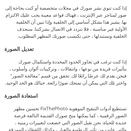
إذا كنت تنوي نشر صورك في مجلات متخصصة أو كنت بحاجة إلى
صور لمتاجر عبر الإنترنت ، فهناك قواعد معينة يجب عليك الالتزام
بها. يشير هذا بشكل أساسي إلى الخلفية وإذا تبين أن الخلفية
الأولية غير مناسبة ، فلا تتردد في الاتصال بشركتنا. سنحذف
الخلفية ونستبدلها ، حتى تكتسب صورتك المظهر المطلوب.
تعديل الصورة
إذا كنت ترغب في تجاوز الحدود المحددة واستكمال صورك
بتأثيرات فريدة من نوعها ، وانتقالات ، وتركيبات ألوان وأسلوب ،
فنحن نقدم لك عرضًا رائعًا لك. تحقق من قسم "معالجة الصور"
واختر تلك التي يمكن أن تمنحك صورًا رائعة. خيالك هو الحد الوحيد.
استعادة الصورة
تستطيع أدوات التنقيح الموهوبة FixThePhoto تحسين مظهر
الصور الرقمية ، كما يمكنها منح صورك القديمة التالفة فرصة
جديدة للحياة. نحن نقبل الصور التي خضعت لتغييرات زمنية ،
والتي عانت من تأثير الرطوبة والغبار ، وكذلك اللقطات الممزقة