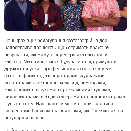
Наші фахівці з редагування фотографій і відео
наполегливо працюють, щоб отримати вражаючі
результати, які можуть перевершити очікування
клієнтів. Ми намагаємося будувати та підтримувати
дружні стосунки з професійними та початківцями
фотографами, відеооператорами, журналами,
агентствами електронної комерції, ріелторами,
компаніями з нерухомості, рекламними студіями,
видавництвами, веб-дизайнерами та кінопродюсерами
з усього світу. Наші клієнти можуть користуватися
численними бонусами та знижками, які з’являються на
регулярній основі.
Найбільша радість для нашої компанії – це побудувати