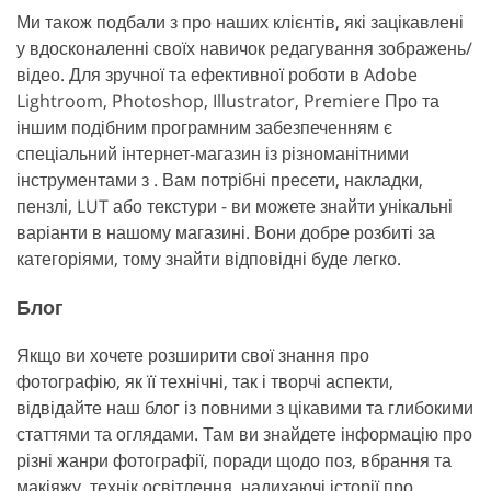
Ми також подбали з про наших клієнтів, які зацікавлені
у вдосконаленні своїх навичок редагування зображень/
відео. Для зручної та ефективної роботи в Adobe
Lightroom, Photoshop, Illustrator, Premiere Про та
іншим подібним програмним забезпеченням є
спеціальний інтернет-магазин із різноманітними
інструментами з . Вам потрібні пресети, накладки,
пензлі, LUT або текстури - ви можете знайти унікальні
варіанти в нашому магазині. Вони добре розбиті за
категоріями, тому знайти відповідні буде легко.
Блог
Якщо ви хочете розширити свої знання про
фотографію, як її технічні, так і творчі аспекти,
відвідайте наш блог із повними з цікавими та глибокими
статтями та оглядами. Там ви знайдете інформацію про
різні жанри фотографії, поради щодо поз, вбрання та
макіяжу, технік освітлення, надихаючі історії про