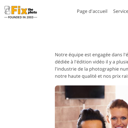
Page d'accueil
Servic
FOUNDED IN 2003
Lightroom
Photos
Préréglages Lightroom
Actions Photosho
Notre équipe est engagée dans l'é
Collections complètes de
Pinceaux Photos
Services de retouche photo
Services Retouch
préréglages LR
dédiée à l'édition vidéo il y a pl
Superpositions
Meilleures offres
Photoshop
l'industrie de la photographie n
prédéfinies
notre haute qualité et nos prix ra
Textures Photosh
Collecte mobile
Ps Actions Collect
entières
Services de Retouche Photo
Modèles de vê
Ps superpose des
de Mariage
générés par
collections entièr