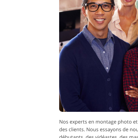
Services de retouche de
Services de ret
produits
bijoux
Nos experts en montage photo et v
des clients. Nous essayons de nou
débutants, des vidéastes, des ma