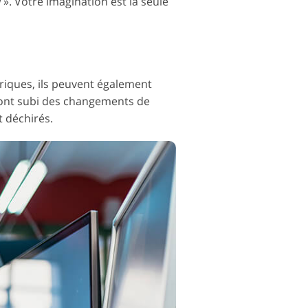
». Votre imagination est la seule
iques, ils peuvent également
 ont subi des changements de
t déchirés.