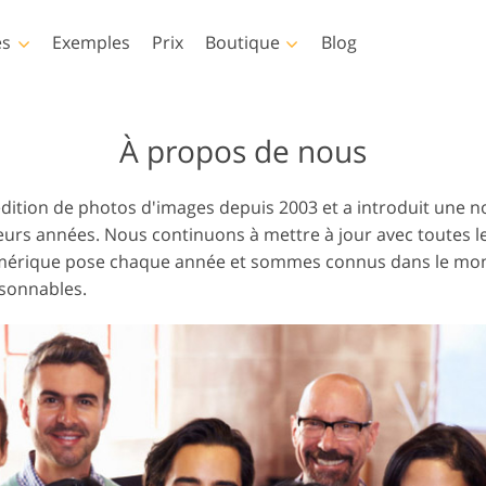
es
Exemples
Prix
Boutique
Blog
hop
Templates
Video
À propos de nous
p
Modèles
LUT professionnelles
Services de retouche photo
Services de retouche pho
dition de photos d'images depuis 2003 et a introduit une no
hop
Modèles de marketing
Superpositions vidéo
e du corps
pour bébé
immobilière
usieurs années. Nous continuons à mettre à jour avec toutes
Cartes de Saint Valentin
umérique pose chaque année et sommes connus dans le mond
Invitations de mariage
isonnables.
op
Invitation d'anniversaire
ions
pour enfants
tements
Services de manipulation
Services de restauration
 l'IA
d'images
photo
es