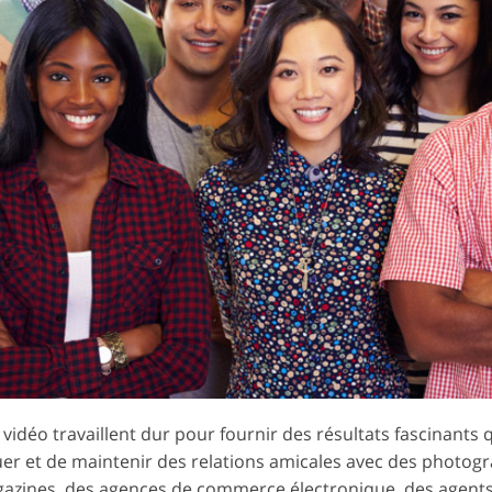
ouche de
Données d'Entraînement IA
Services de montage vid
idéo travaillent dur pour fournir des résultats fascinants 
er et de maintenir des relations amicales avec des photog
gazines, des agences de commerce électronique, des agents