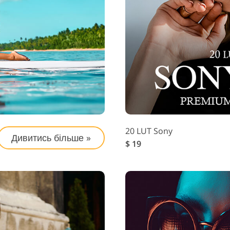
ування фото
Послуги з Редаг
Дані для навчання ШІ
рних виробів
Відео
20 LUT Sony
Дивитись більше »
$ 19