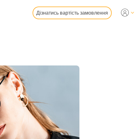
Дізнатись вартість замовлення
гування
ографій
і
део
фото