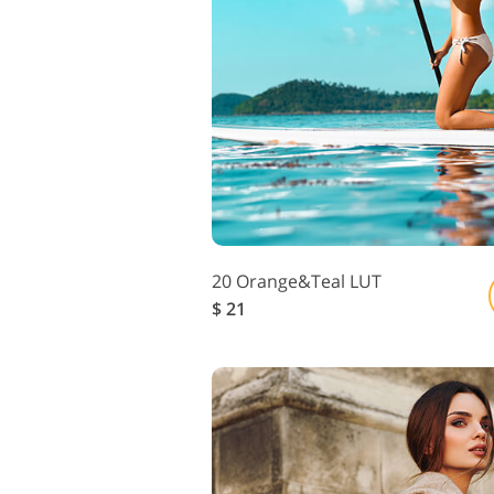
Редаг
Сервіс ретуші товарів
ювелі
20 Orange&Teal LUT
$ 21