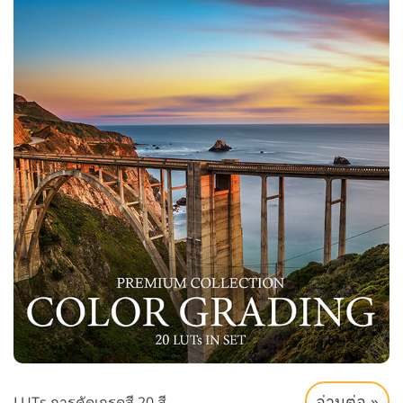
อ่านต่อ »
LUTs การคัดเกรดสี 20 สี