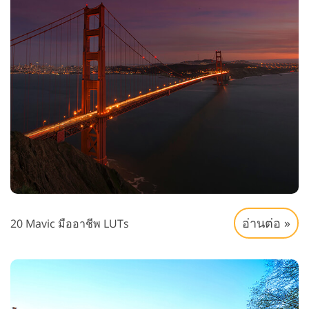
อ่านต่อ »
20 Mavic มืออาชีพ LUTs