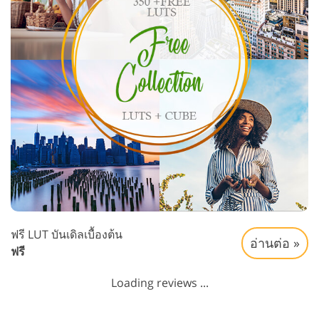
ฟรี LUT บันเดิลเบื้องต้น
อ่านต่อ »
ฟรี
Loading reviews ...