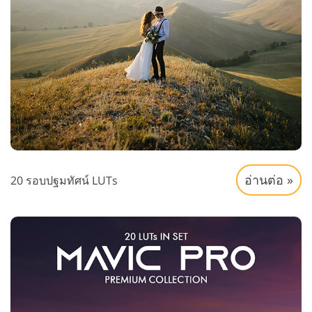
อ่านต่อ »
20 รอบปฐมทัศน์ LUTs