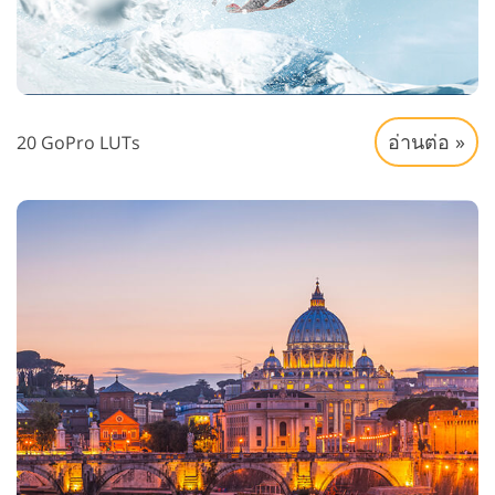
อ่านต่อ »
20 GoPro LUTs