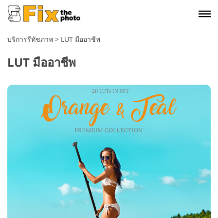
บริการรีทัชภาพ
>
LUT มืออาชีพ
LUT มืออาชีพ