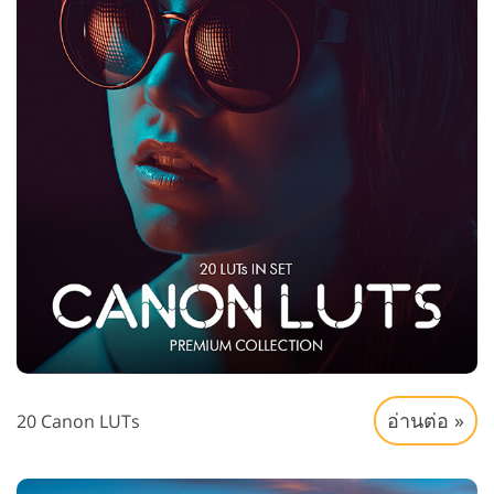
อ่านต่อ »
20 Canon LUTs