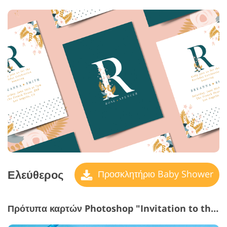
Ελεύθερος
Προσκλητήριο Baby Shower
Πρότυπα καρτών Photoshop "Invitation to the
Ο