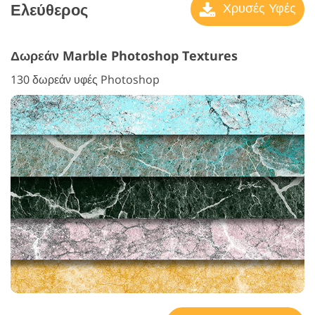
Ελεύθερος
Χρυσές Υφές
Δωρεάν Marble Photoshop Textures
130 δωρεάν υφές Photoshop