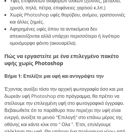
Υφές επιφανειών διαφόρων υλικών (ξύλινες, μέταλλο,
χρυσό, πηλό, πέτρα, επιφάνειες χαρτιού κ.λπ.)
Χωρίς Photoshop υφές θορύβου, ανέμου, γρατσουνιές
και άλλες ζημιές.
Αφηρημένες υφές όπου τα αντικείμενα δεν
απεικονίζονται αλλά υπάρχει περισσότερο ή λιγότερο
ομοιόμορφο φόντο (ακουαρέλα).
Πώς να εργαστείτε με ένα επιλεγμένο πακέτο
υφής χωρίς Photoshop
Βήμα 1: Επιλέξτε μια υφή και αντιγράψτε την
Έχοντας ανοίξει τόσο την αρχική φωτογραφία όσο και μια
δωρεάν υφή Photoshop στο πρόγραμμα, θα πρέπει να
στείλουμε την επιλεγμένη υφή στο φωτογραφικό έγγραφο.
Βεβαιωθείτε ότι το παράθυρο που περιέχει την υφή είναι
ενεργό, ανοίξτε το μενού "Επιλογή" στο επάνω μέρος της
οθόνης και κάντε κλικ στο " Ολα ". Έτσι, επιλέγουμε
ολόκληρη την υφή. Θα υπάρχει ένα περίγραμμα γύρω από