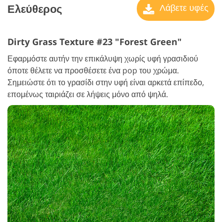
Ελεύθερος
Λάβετε υφές
Dirty Grass Texture #23 "Forest Green"
Εφαρμόστε αυτήν την επικάλυψη χωρίς υφή γρασιδιού
όποτε θέλετε να προσθέσετε ένα pop του χρώμα.
Σημειώστε ότι το γρασίδι στην υφή είναι αρκετά επίπεδο,
επομένως ταιριάζει σε λήψεις μόνο από ψηλά.