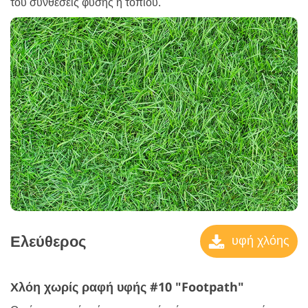
του συνθέσεις φύσης ή τοπίου.
Ελεύθερος
υφή χλόης
Χλόη χωρίς ραφή υφής #10 "Footpath"