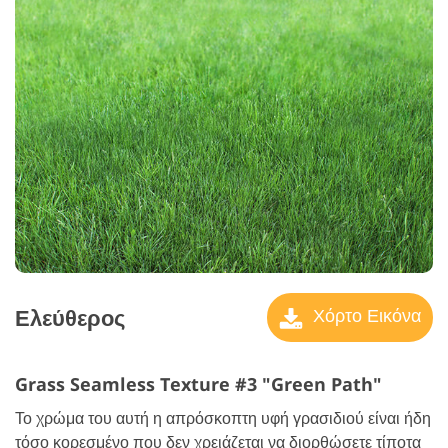
Ελεύθερος
Χόρτο Εικόνα
Grass Seamless Texture #3 "Green Path"
Το χρώμα του αυτή η απρόσκοπτη υφή γρασιδιού είναι ήδη
τόσο κορεσμένο που δεν χρειάζεται να διορθώσετε τίποτα