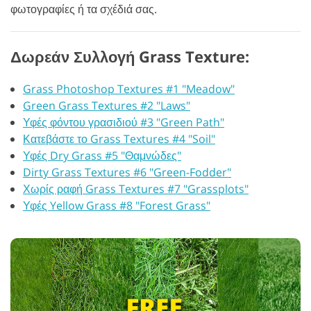
φωτογραφίες ή τα σχέδιά σας.
Δωρεάν Συλλογή Grass Texture:
Grass Photoshop Textures #1 "Meadow"
Green Grass Textures #2 "Laws"
Υφές φόντου γρασιδιού #3 "Green Path"
Κατεβάστε το Grass Textures #4 "Soil"
Υφές Dry Grass #5 "Θαμνώδες"
Dirty Grass Textures #6 "Green-Fodder"
Χωρίς ραφή Grass Textures #7 "Grassplots"
Υφές Yellow Grass #8 "Forest Grass"