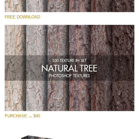
Please select
FREE DOWNLOAD
Free Photoshop Overlay
Small 800*533px
Natural Tree
(100 Textures)
Large 6000*4000px
Entire Collection
(1783 Overlays)
Large 6000*4000px
Free download
PURCHASE → $40