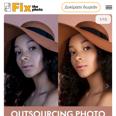
Δοκίμασε δωρεάν
1/15