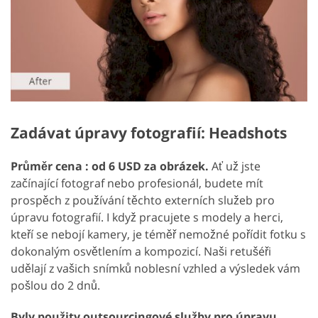
Zadávat úpravy fotografií: Headshots
Průměr cena : od 6 USD za obrázek.
Ať už jste
začínající fotograf nebo profesionál, budete mít
prospěch z používání těchto externích služeb pro
úpravu fotografií. I když pracujete s modely a herci,
kteří se nebojí kamery, je téměř nemožné pořídit fotku s
dokonalým osvětlením a kompozicí. Naši retušéři
udělají z vašich snímků noblesní vzhled a výsledek vám
pošlou do 2 dnů.
Byly použity outsourcingové služby pro úpravu