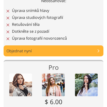
Neobsahovat:
Úprava snímků hlavy
Úprava studiových fotografií
Retušování těla
Dotkněte se z pozadí
Úprava fotografií novorozenců
Objednat nyní
Pro
$ 6.00