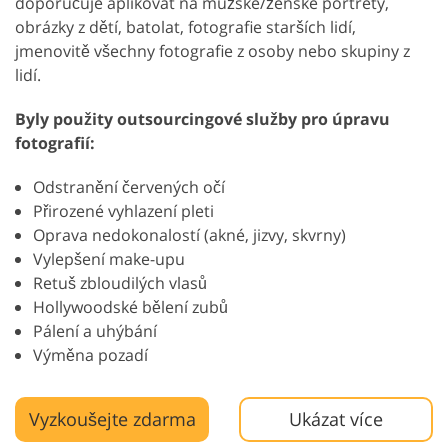
doporučuje aplikovat na mužské/ženské portréty,
obrázky z dětí, batolat, fotografie starších lidí,
jmenovitě všechny fotografie z osoby nebo skupiny z
lidí.
Byly použity outsourcingové služby pro úpravu
fotografií:
Odstranění červených očí
Přirozené vyhlazení pleti
Oprava nedokonalostí (akné, jizvy, skvrny)
Vylepšení make-upu
Retuš zbloudilých vlasů
Hollywoodské bělení zubů
Pálení a uhýbání
Výměna pozadí
Vyzkoušejte zdarma
Ukázat více