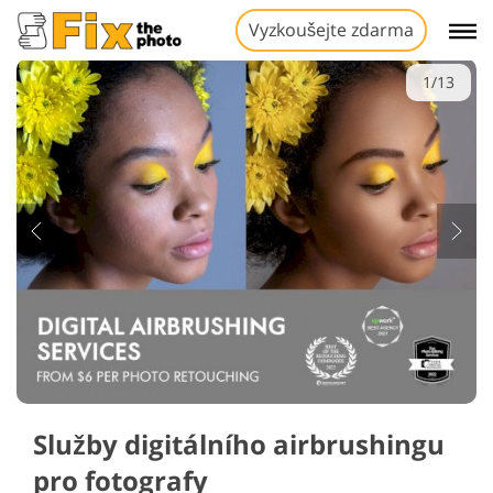
Vyzkoušejte zdarma
1/13
Služby digitálního airbrushingu
pro fotografy