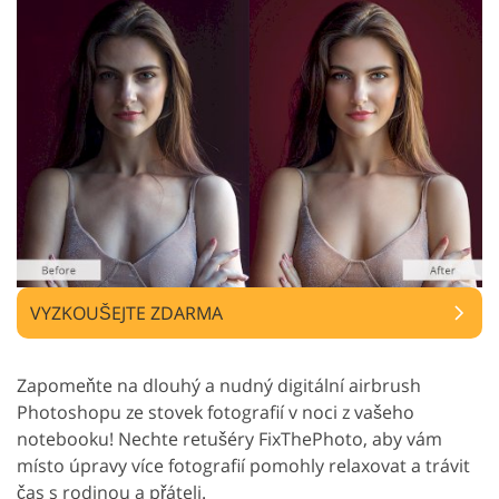
VYZKOUŠEJTE ZDARMA
Zapomeňte na dlouhý a nudný digitální airbrush
Photoshopu ze stovek fotografií v noci z vašeho
notebooku! Nechte retušéry FixThePhoto, aby vám
místo úpravy více fotografií pomohly relaxovat a trávit
čas s rodinou a přáteli.