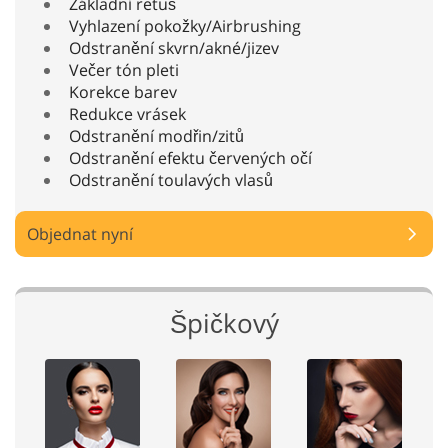
Základní retuš
Vyhlazení pokožky/Airbrushing
Odstranění skvrn/akné/jizev
Večer tón pleti
Korekce barev
Redukce vrásek
Odstranění modřin/zitů
Odstranění efektu červených očí
Odstranění toulavých vlasů
Objednat nyní
Špičkový