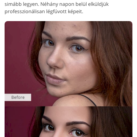
simább legyen. Néhány napon belül elküldjük
professzionálisan légfúvott képeit.