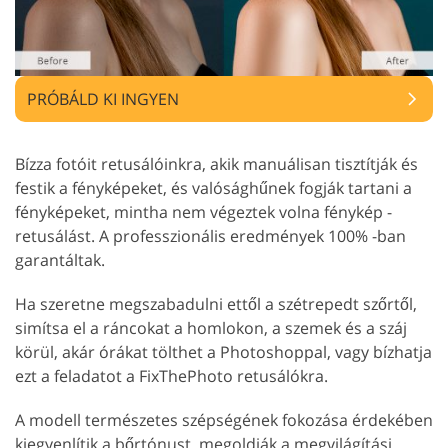
PRÓBÁLD KI INGYEN
Bízza fotóit retusálóinkra, akik manuálisan tisztítják és
festik a fényképeket, és valósághűnek fogják tartani a
fényképeket, mintha nem végeztek volna fénykép -
retusálást. A professzionális eredmények 100% -ban
garantáltak.
Ha szeretne megszabadulni ettől a szétrepedt szőrtől,
simítsa el a ráncokat a homlokon, a szemek és a száj
körül, akár órákat tölthet a Photoshoppal, vagy bízhatja
ezt a feladatot a FixThePhoto retusálókra.
A modell természetes szépségének fokozása érdekében
kiegyenlítik a bőrtónust, megoldják a megvilágítási