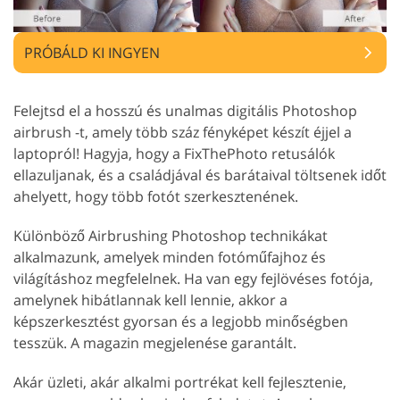
PRÓBÁLD KI INGYEN
Felejtsd el a hosszú és unalmas digitális Photoshop
airbrush -t, amely több száz fényképet készít éjjel a
laptopról! Hagyja, hogy a FixThePhoto retusálók
ellazuljanak, és a családjával és barátaival töltsenek időt
ahelyett, hogy több fotót szerkesztenének.
Különböző Airbrushing Photoshop technikákat
alkalmazunk, amelyek minden fotóműfajhoz és
világításhoz megfelelnek. Ha van egy fejlövéses fotója,
amelynek hibátlannak kell lennie, akkor a
képszerkesztést gyorsan és a legjobb minőségben
tesszük. A magazin megjelenése garantált.
Akár üzleti, akár alkalmi portrékat kell fejlesztenie,