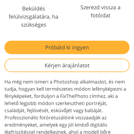
Szerezd vissza a
Beküldés
fotóidat
felülvizsgálatára, ha
szükséges
Próbáld ki ingyen
Kérjen árajánlatot
Ha még nem ismeri a Photoshop alkalmazást, és nem
tudja, hogyan kell természetes módon lefényképezni a
fényképeket, forduljon a FixThePhoto címhez, aki a
lehető legjobb módon szerkesztheti portréját,
családját, fejlövését, esküvőjét vagy babáját.
Professzionális fotóretusálóink visszaadják az
eredményeket, amelyek egy jól kinéző digitális
légfrissítéssel rendelkeznek, ahol a modell bőre