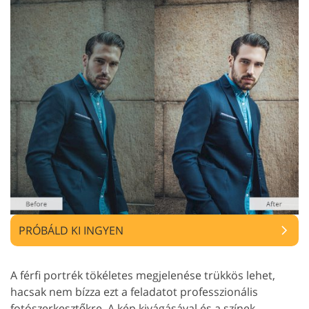
PRÓBÁLD KI INGYEN
A férfi portrék tökéletes megjelenése trükkös lehet,
hacsak nem bízza ezt a feladatot professzionális
fotószerkesztőkre. A kép kivágásával és a színek