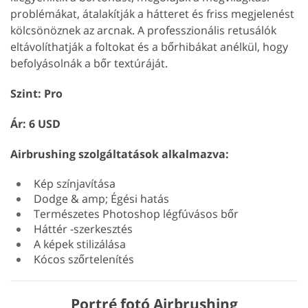
problémákat, átalakítják a hátteret és friss megjelenést
kölcsönöznek az arcnak. A professzionális retusálók
eltávolíthatják a foltokat és a bőrhibákat anélkül, hogy
befolyásolnák a bőr textúráját.
Szint: Pro
Ár: 6 USD
Airbrushing szolgáltatások alkalmazva:
Kép színjavítása
Dodge & amp; Égési hatás
Természetes Photoshop légfúvásos bőr
Háttér -szerkesztés
A képek stilizálása
Kócos szőrtelenítés
Portré fotó Airbrushing