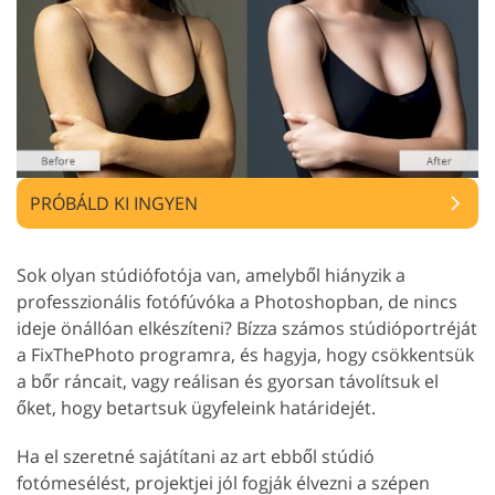
PRÓBÁLD KI INGYEN
Sok olyan stúdiófotója van, amelyből hiányzik a
professzionális fotófúvóka a Photoshopban, de nincs
ideje önállóan elkészíteni? Bízza számos stúdióportréját
a FixThePhoto programra, és hagyja, hogy csökkentsük
a bőr ráncait, vagy reálisan és gyorsan távolítsuk el
őket, hogy betartsuk ügyfeleink határidejét.
Ha el szeretné sajátítani az art ebből stúdió
fotómesélést, projektjei jól fogják élvezni a szépen