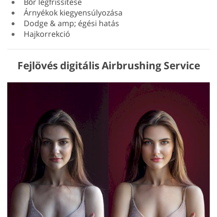
Bőr légfrissítése
Árnyékok kiegyensúlyozása
Dodge & amp; égési hatás
Hajkorrekció
Fejlövés digitális Airbrushing Service