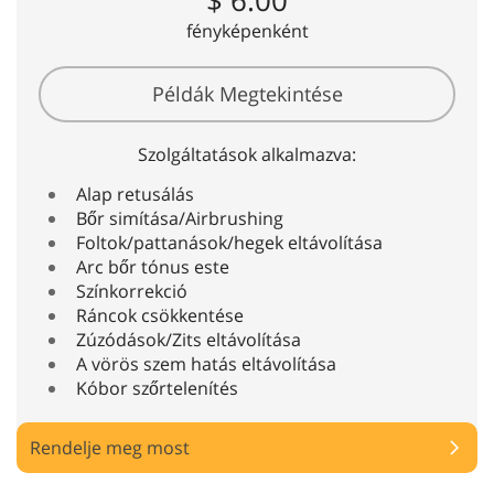
$ 6.00
fényképenként
Példák Megtekintése
Szolgáltatások alkalmazva:
Alap retusálás
Bőr simítása/Airbrushing
Foltok/pattanások/hegek eltávolítása
Arc bőr tónus este
Színkorrekció
Ráncok csökkentése
Zúzódások/Zits eltávolítása
A vörös szem hatás eltávolítása
Kóbor szőrtelenítés
Rendelje meg most