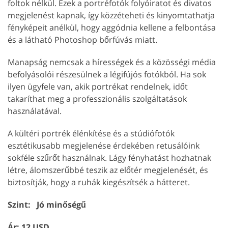
foltok nélkül. Ezek a portréfotók folyóiratot és divatos
megjelenést kapnak, így közzéteheti és kinyomtathatja
fényképeit anélkül, hogy aggódnia kellene a felbontása
és a látható Photoshop bőrfúvás miatt.
Manapság nemcsak a hírességek és a közösségi média
befolyásolói részesülnek a légifújós fotókból. Ha sok
ilyen ügyfele van, akik portrékat rendelnek, időt
takaríthat meg a professzionális szolgáltatások
használatával.
A kültéri portrék élénkítése és a stúdiófotók
esztétikusabb megjelenése érdekében retusálóink
sokféle szűrőt használnak. Lágy fényhatást hozhatnak
létre, álomszerűbbé teszik az előtér megjelenését, és
biztosítják, hogy a ruhák kiegészítsék a hátteret.
Szint: Jó minőségű
Ár: 12 USD