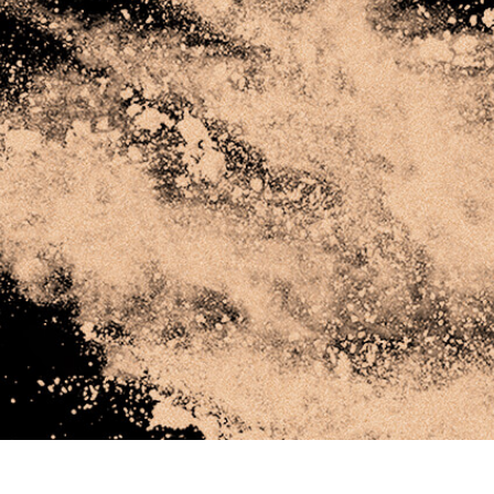
εξεργασία
Επεξεργασία
Δεδομένα Εκπαίδευ
φιών προϊόντος
φωτογραφιών
κοσμημάτων