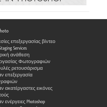
photo
σίες επεξεργασίας βίντεο
Staging Services
ρική ανάθεση
ργασίας Φωτογραφιών
υλές ρετουσάρισμα
ν επεξεργασία
γραφιών
ν ακατέργαστες εικόνες
τούς
 ενέργειες Photoshop