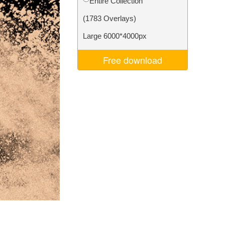
Entire Collection
σης AI
Video Editing Services
(1783 Overlays)
Large 6000*4000px
Free download