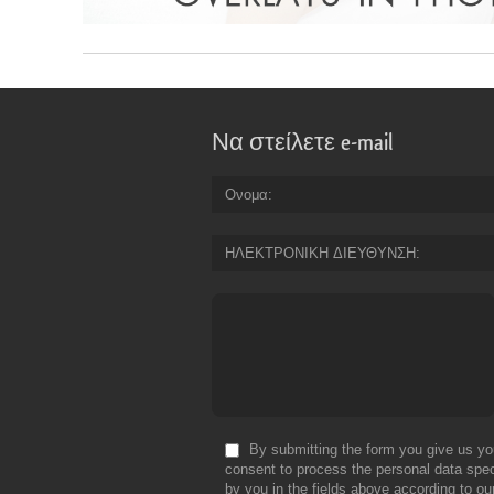
Να στείλετε e-mail
Ονομα
ΗΛΕΚΤΡΟΝΙΚΗ ΔΙΕΥΘΥΝΣΗ
By submitting the form you give us yo
consent to process the personal data spec
by you in the fields above according to ou