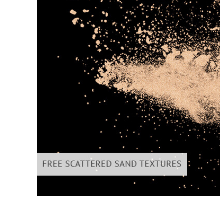
Επ
φωτογρα