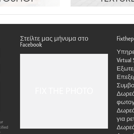
Στείλτε μας μήνυμα στο
Fixthe
Facebook
Υπηρε
Virtual 
Εξωτε
Επεξε
Συμβο
Δωρεά
φωτο
Δωρεά
για ρε
ur
Δωρεάν
ified
r