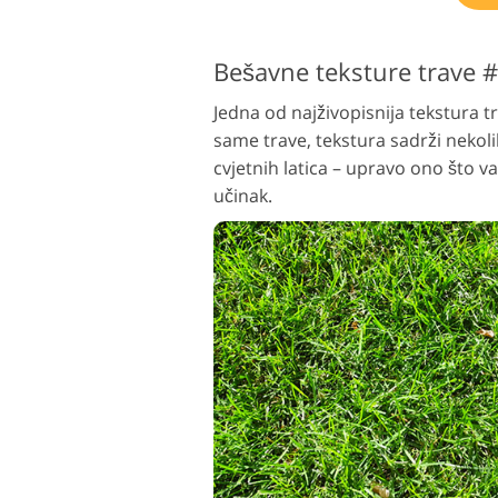
Bešavne teksture trave 
Jedna od najživopisnija tekstura 
same trave, tekstura sadrži nekoli
cvjetnih latica – upravo ono što v
učinak.