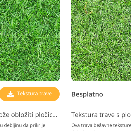
Besplatno
Tekstura trave
Tekstura trave koja se može obložiti pločicama #11 "Thick"
Tekstura trave s pl
 debljinu da prikrije
Ova trava bešavne teksture