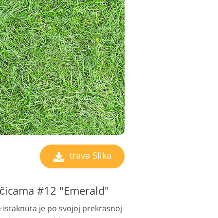
trava Slika
očicama #12 "Emerald"
 istaknuta je po svojoj prekrasnoj