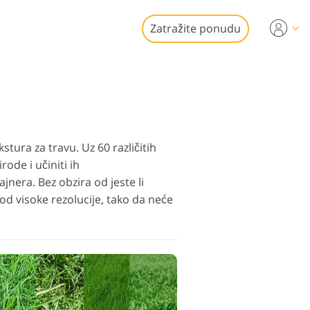
Zatražite ponudu
Video
i za uređivanje
je fotografija
kretnina
onalni video
ura za travu. Uz 60 različitih
rode i učiniti ih
jnera. Bez obzira od jeste li
e od visoke rezolucije, tako da neće
 fotografija