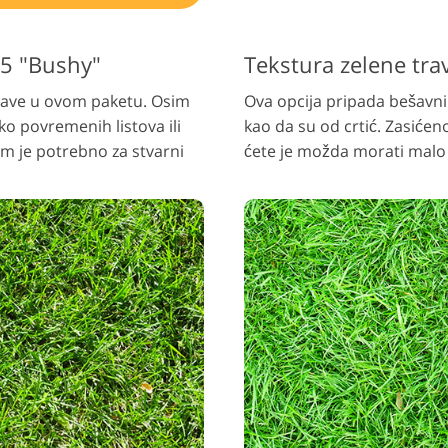
#5 "Bushy"
Tekstura zelene tra
trave u ovom paketu. Osim
Ova opcija pripada bešavni
ko povremenih listova ili
kao da su od crtić. Zasićeno
am je potrebno za stvarni
ćete je možda morati malo 