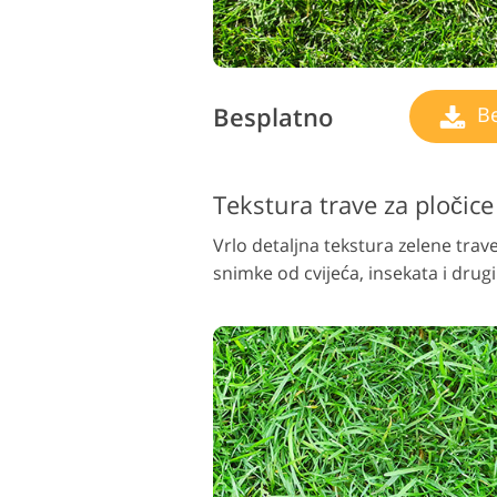
Besplatno
Be
Tekstura trave za pločic
Vrlo detaljna tekstura zelene trav
snimke od cvijeća, insekata i dru