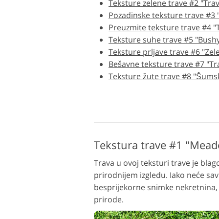
Teksture zelene trave #2 "Trav
Uređivanje fotografija
Pozadinske teksture trave #3 
proizvoda
Preuzmite teksture trave #4 "
Teksture suhe trave #5 "Bush
Teksture prljave trave #6 "Ze
Bešavne teksture trave #7 "Tr
Teksture žute trave #8 "Šums
Tekstura trave #1 "Mea
Trava u ovoj teksturi trave je bla
prirodnijem izgledu. Iako neće sav
besprijekorne snimke nekretnina, p
prirode.