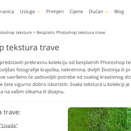
tranica
Usluge
Primjeri
Cijene
Dućan
Blog
Photoshop
Templates
otoshop teksture
>
Besplatni Photoshop tekstura trave
p tekstura trave
toshop Akcije
Svi predlošci
LUT-ov
videa
Uređivanje fotografija
Uređivan
tke za Photoshop
Marketinški predlošci
Retuširanje tijela
novorođenčeta
ne
Profesi
edstaviti prekrasnu kolekciju od besplatnih Photoshop tekst
toshop slojevi
Valentinovo čestitke
slojevi
šati fotografije krajolika, nekretnina, divljih životinja ili pri
otoshop teksture
Pozivnice za vjenčanje
ve savršeno će zadovoljiti potrebe od svakog kreativnog diza
ele zbirke Ps Actions
Pozivnica na dječju
re ćete sigurno dobro iskoristiti. Svaka tekstura u kolekciji j
zabavu
eli paketi Ps slojeva
a na vašim slikama ili dizajnu.
Modeli za odjeću
generirani umjetnom
Manipulacija fotografijama
Obnova
inteligencijom
 trave:
"Livada"