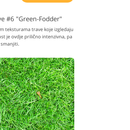
ve #6 "Green-Fodder"
m teksturama trave koje izgledaju
st je ovdje prilično intenzivna, pa
smanjiti.