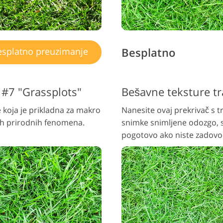
Besplatno
splatno preuzimanje
e #7 "Grassplots"
Bešavne teksture tr
e koja je prikladna za makro
Nanesite ovaj prekrivač s
gih prirodnih fenomena.
snimke snimljene odozgo, s
pogotovo ako niste zadovol