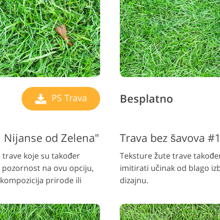
Besplatno
PS Trava
i Nijanse od Zelena"
Trava bez šavova #
 trave koje su također
Teksture žute trave također
e pozornost na ovu opciju,
imitirati učinak od blago izb
 kompozicija prirode ili
dizajnu.