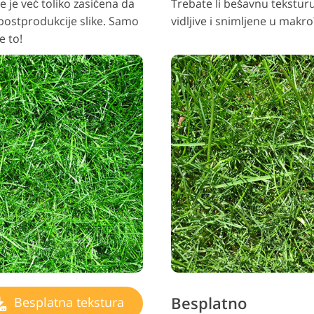
 je već toliko zasićena da
Trebate li bešavnu teksturu
 postprodukcije slike. Samo
vidljive i snimljene u makro
e to!
Besplatno
Besplatna tekstura