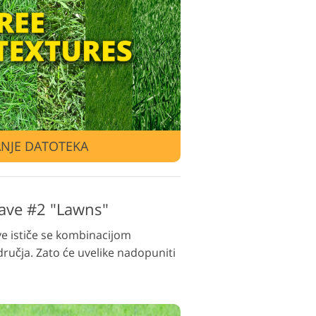
video montaže
NJE DATOTEKA
rave #2 "Lawns"
ave ističe se kombinacijom
ručja. Zato će uvelike nadopuniti