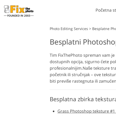
Početna s
FOUNDED IN 2003
Lightroom
Photo Editing Services
>
Besplatne Ph
Besplatni Photosho
Lightroom Presets
Pho
LR Preset zbirke
Če
Retuširanje portreta
Tim FixThePhoto spreman vam je pr
Predpostavke najbolje
Pho
dostupnih opcija, sigurno ćete pobolj
ponude
Ph
profesionalnijim.
Naše teksture tra
Mobilne Presets
Cij
početnik ili stručnjak – ove tekstu
Cij
biti previše rastegnuta ili zamućen
Uređivanje vjenčanih
fotografija
Besplatna zbirka tekstura
Grass Photoshop teksture #1 