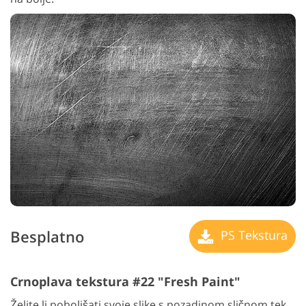
Besplatno
PS Tekstura
Crnoplava tekstura #22 "Fresh Paint"
Želite li poboljšati svoje slike s pozadinom sličnom tek