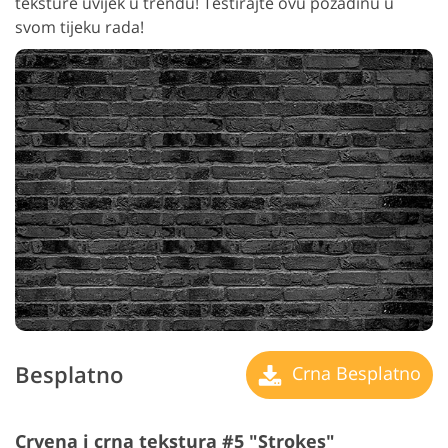
teksture uvijek u trendu! Testirajte ovu pozadinu u
svom tijeku rada!
Besplatno
Crna Besplatno
Crvena i crna tekstura #5 "Strokes"