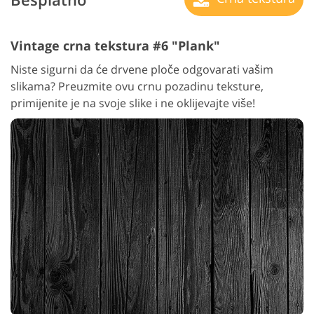
Vintage crna tekstura #6 "Plank"
Niste sigurni da će drvene ploče odgovarati vašim
slikama? Preuzmite ovu crnu pozadinu teksture,
primijenite je na svoje slike i ne oklijevajte više!