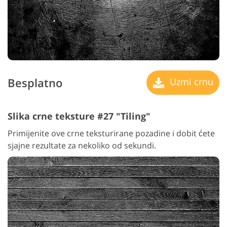
Besplatno
Uzmi crnu
Slika crne teksture #27 "Tiling"
Primijenite ove crne teksturirane pozadine i dobit ćete
sjajne rezultate za nekoliko od sekundi.