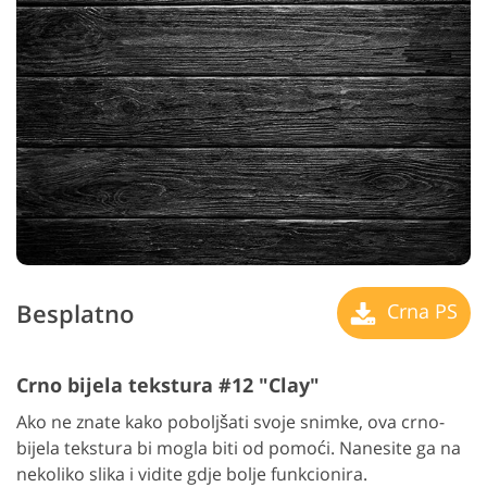
Besplatno
Crna PS
Crno bijela tekstura #12 "Clay"
Ako ne znate kako poboljšati svoje snimke, ova crno-
bijela tekstura bi mogla biti od pomoći. Nanesite ga na
nekoliko slika i vidite gdje bolje funkcionira.