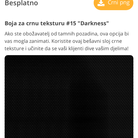
Besplatno
Crni png
Boja za crnu teksturu #15 "Darkness"
Ako ste obožavatelj od tamnih pozadina, ova opcija bi
vas mogla zanimati. Koristite ovaj bešavni sloj crne
teksture i učinite da se vaši klijenti dive vašim djelima!