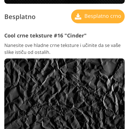
Besplatno
Besplatno crno
Cool crne teksture #16 "Cinder"
Nanesite ove hladne crne teksture i učinite da se vaše
slike ističu od ostalih.