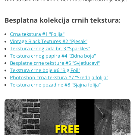
Besplatna kolekcija crnih tekstura:
Crna tekstura #1 "Folija"
Vintage Black Textures #2 "Pjesak"
Tekstura crnog zida br. 3 "Sparkles"
Tekstura crnog papira #4 "Zidna boja"
Besplatne crne teksture #5 "Svjetlucavi"
Tekstura crne boje #6 "Big Foil"
Photoshop crna tekstura #7 "Srednja folija"
Tekstura crne pozadine #8 "Sjajna folija"